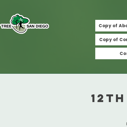
Copy of Ab
Copy of Co
Co
12t