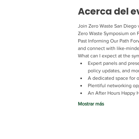
Acerca del e
Join Zero Waste San Diego vi
Zero Waste Symposium on Feb
Past Informing Our Path Forw
and connect with like-minde
What can I expect at the s
Expert panels and prese
policy updates, and mo
A dedicated space for o
Plentiful networking op
An After Hours Happy H
Mostrar más