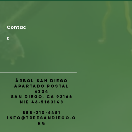
Contac
t
Árbol San Diego
Apartado postal
6324
San Diego, CA 92166
NIE 46-5183143
858-210-6451
info@treesandiego.o
rg