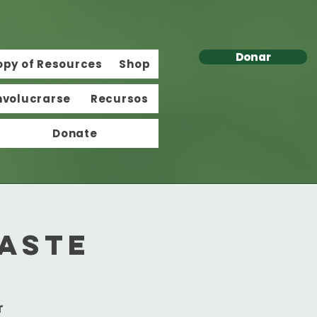
Donar
opy of Resources
Shop
nvolucrarse
Recursos
Donate
aste
r