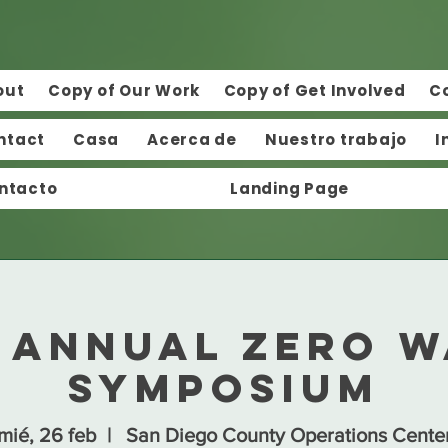
out
Copy of Our Work
Copy of Get Involved
C
ntact
Casa
Acerca de
Nuestro trabajo
I
ntacto
Landing Page
h Annual Zero W
Symposium
mié, 26 feb
  |  
San Diego County Operations Cente