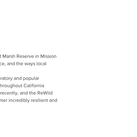
t Marsh Reserve in Mission 
ce, and the ways local 
ratory and popular 
throughout California 
 recently, and the ReWild 
mer incredibly resilient and 