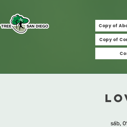
Copy of Ab
Copy of Co
Co
Lo
sáb, 0