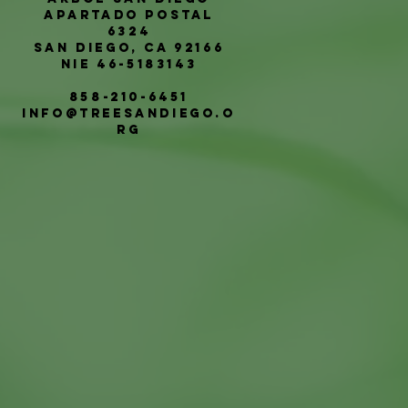
Apartado postal
6324
San Diego, CA 92166
NIE 46-5183143
858-210-6451
info@treesandiego.o
rg