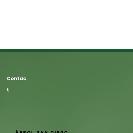
Contac
t
Árbol San Diego