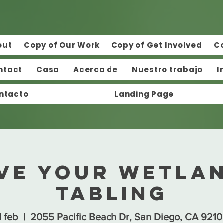
out
Copy of Our Work
Copy of Get Involved
C
ntact
Casa
Acerca de
Nuestro trabajo
I
ntacto
Landing Page
ve Your Wetla
Tabling
1 feb
  |  
2055 Pacific Beach Dr, San Diego, CA 921