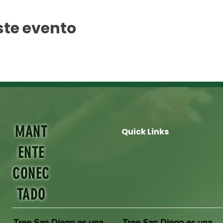
ste evento
MANT
Quick Links
ENTE
CONEC
TADO
Tree San Diego es una
Tree San Diego es una