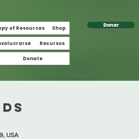
Donar
opy of Resources
Shop
nvolucrarse
Recursos
Donate
nds
09, USA