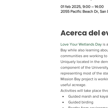
01 feb 2025, 9:00 – 14:00
2055 Pacific Beach Dr, San
Acerca del e
Love Your Wetlands Day
 is
Bay while also learning abou
communities are working to 
Uniquely located in the dens
component of the University 
representing most of the sta
Mission Bay project is workin
useful acreage. 
Activities will take place th
Guided marsh and kaya
Guided birding
Booths from environmen