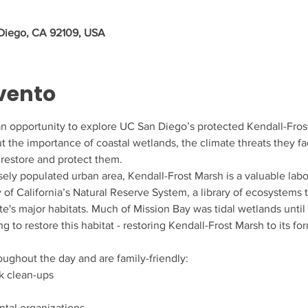
 Diego, CA 92109, USA
vento
 an opportunity to explore UC San Diego’s protected Kendall-Fros
t the importance of coastal wetlands, the climate threats they fa
restore and protect them. 
ely populated urban area, Kendall-Frost Marsh is a valuable labo
of California’s Natural Reserve System, a library of ecosystems 
te's major habitats. Much of Mission Bay was tidal wetlands until
g to restore this habitat - restoring Kendall-Frost Marsh to its for
roughout the day and are family-friendly:
k clean-ups
tal organizations