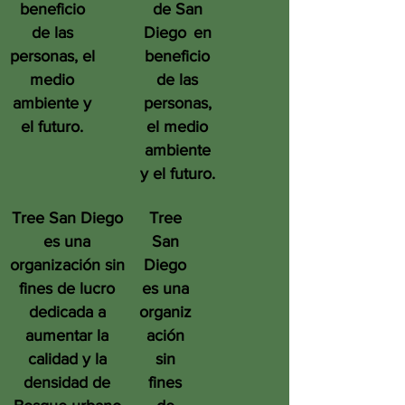
beneficio
de San
de las
Diego
en
personas, el
beneficio
medio
de las
ambiente y
personas,
el futuro.
el medio
ambiente
y el futuro.
Tree San Diego
Tree
es una
San
organización sin
Diego
fines de lucro
es una
dedicada a
organiz
aumentar la
ación
calidad y la
sin
densidad de
fines