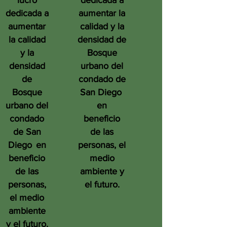
lucro
dedicada a
dedicada a
aumentar la
aumentar
calidad y la
la calidad
densidad de
y la
Bosque
densidad
urbano del
de
condado de
Bosque
San Diego
urbano del
en
condado
beneficio
de San
de las
Diego
en
personas, el
beneficio
medio
de las
ambiente y
personas,
el futuro.
el medio
ambiente
y el futuro.