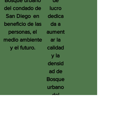
Bosque urbano
de
del condado de
lucro
San Diego
en
dedica
beneficio de las
da a
personas, el
aument
medio ambiente
ar la
y el futuro.
calidad
y la
densid
ad de
Bosque
urbano
del
condad
o de
San
Diego
en