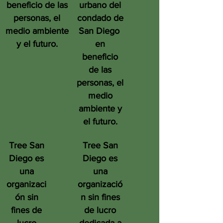
beneficio de las
urbano del
personas, el
condado de
medio ambiente
San Diego
y el futuro.
en
beneficio
de las
personas, el
medio
ambiente y
el futuro.
Tree San
Tree San
Diego es
Diego es
una
una
organizaci
organizació
ón sin
n sin fines
fines de
de lucro