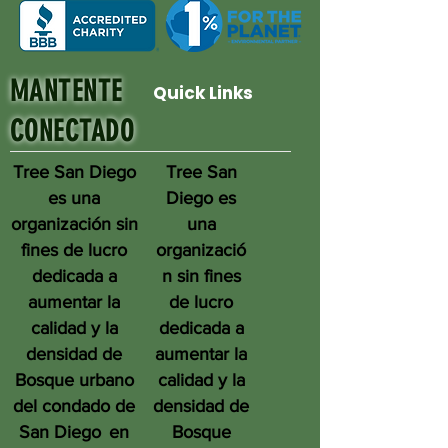
MANTENTE
Quick Links
CONECTADO
Tree San Diego
Tree San
es una
Diego es
organización sin
una
fines de lucro
organizació
dedicada a
n sin fines
aumentar la
de lucro
calidad y la
dedicada a
densidad de
aumentar la
Bosque urbano
calidad y la
del condado de
densidad de
San Diego
en
Bosque