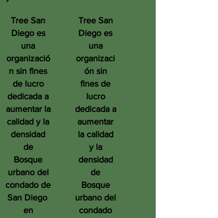
Tree San
Tree San
Diego es
Diego es
una
una
organizació
organizaci
n sin fines
ón sin
de lucro
fines de
dedicada a
lucro
aumentar la
dedicada a
calidad y la
aumentar
densidad
la calidad
de
y la
Bosque
densidad
urbano del
de
condado de
Bosque
San Diego
urbano del
en
condado