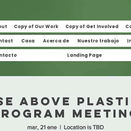
out
Copy of Our Work
Copy of Get Involved
C
ntact
Casa
Acerca de
Nuestro trabajo
I
ntacto
Landing Page
se Above Plast
Program Meetin
mar, 21 ene
  |  
Location is TBD