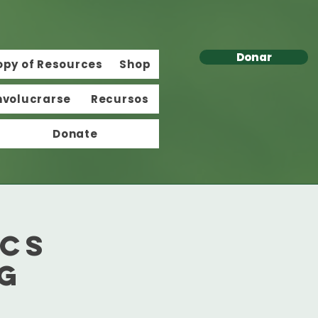
Donar
opy of Resources
Shop
nvolucrarse
Recursos
Donate
ics
g