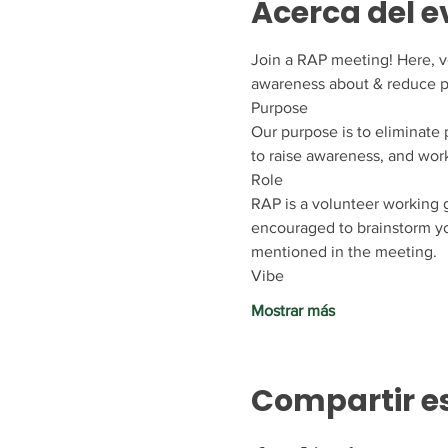
Acerca del e
Join a RAP meeting! Here, vo
awareness about & reduce pl
Purpose
Our purpose is to eliminate
to raise awareness, and work
Role
RAP is a volunteer working g
encouraged to brainstorm yo
mentioned in the meeting.
Vibe
Mostrar más
Compartir e