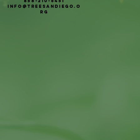
858-210-6451
info@treesandiego.o
rg