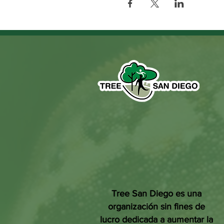
Tree San Diego es una
organización sin fines de
lucro dedicada a aumentar la