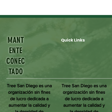
MANT
Quick Links
ENTE
CONEC
TADO
Tree San Diego es una
Tree San Diego es una
organización sin fines
organización sin fines
de lucro dedicada a
de lucro dedicada a
aumentar la calidad y
aumentar la calidad y
la densidad de
la densidad de