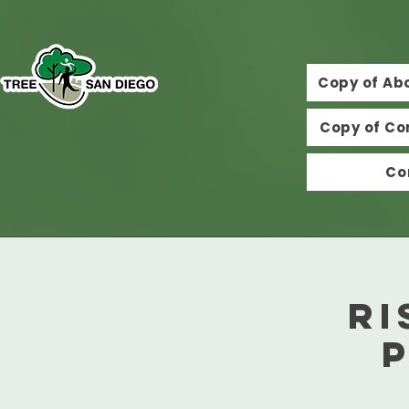
Copy of Ab
Copy of Co
Co
Ri