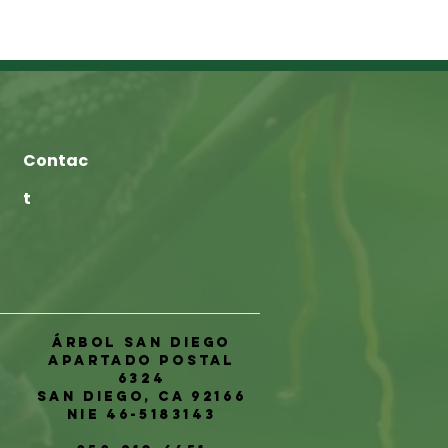
Contac
t
Árbol San Diego
Apartado postal
6324
San Diego, CA 92166
NIE 46-5183143