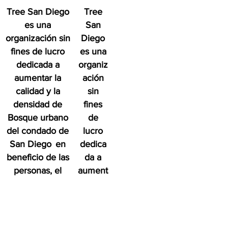
Tree San Diego
Tree
es una
San
organización sin
Diego
fines de lucro
es una
dedicada a
organiz
aumentar la
ación
calidad y la
sin
densidad de
fines
Bosque urbano
de
del condado de
lucro
San Diego
en
dedica
beneficio de las
da a
personas, el
aument
medio ambiente
ar la
y el futuro.
calidad
y la
densid