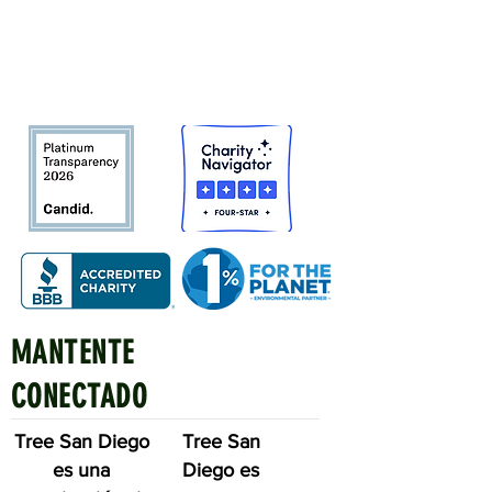
Bosque urbano del condado de San
Diego
en beneficio de las personas,
el medio ambiente y el futuro.
MANTENTE
Quick Links
CONECTADO
Tree San Diego
Tree San
es una
Diego es