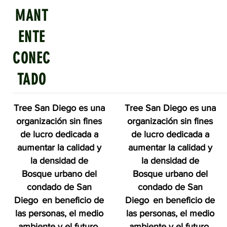
MANT
Quick Links
ENTE
CONEC
Julio 2024: Calor Urbano
Juni
vs. Árboles Urbanos
Rec
TADO
para
Plan
Tree San Diego es una
Tree San Diego es una
organización sin fines
organización sin fines
de lucro dedicada a
de lucro dedicada a
aumentar la calidad y
aumentar la calidad y
la densidad de
la densidad de
Bosque urbano del
Bosque urbano del
condado de San
condado de San
Diego
en beneficio de
Diego
en beneficio de
las personas, el medio
las personas, el medio
ambiente y el futuro.
ambiente y el futuro.