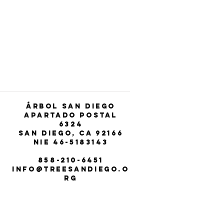
Contac
t
o de 2024: ¡TSD
ibe Financiamiento
 Investigación,
tación y Más!
Árbol San Diego
Apartado postal
6324
San Diego, CA 92166
NIE 46-5183143
858-210-6451
info@treesandiego.o
rg