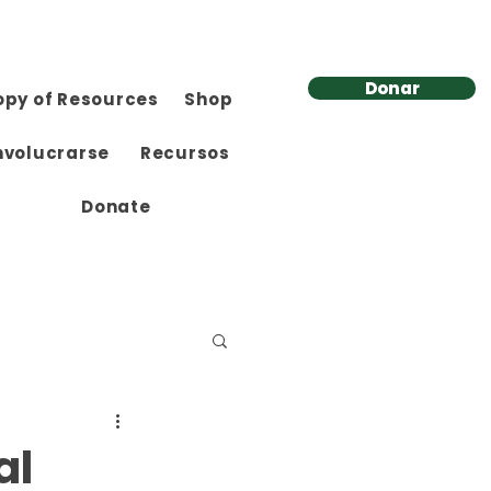
Donar
opy of Resources
Shop
nvolucrarse
Recursos
Donate
al