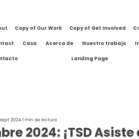
out
Copy of Our Work
Copy of Get Involved
C
ntact
Casa
Acerca de
Nuestro trabajo
I
ntacto
Landing Page
 sept 2024
1 min de lectura
bre 2024: ¡TSD Asiste 