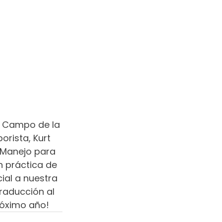
e Campo de la 
rista, Kurt 
 Manejo para 
n práctica de 
ial a nuestra 
raducción al 
róximo año!