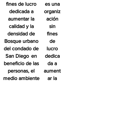
fines de lucro
es una
dedicada a
organiz
aumentar la
ación
calidad y la
sin
densidad de
fines
Bosque urbano
de
del condado de
lucro
San Diego
en
dedica
beneficio de las
da a
personas, el
aument
medio ambiente
ar la
y el futuro.
calidad
y la
densid
ad de
Bosque
urbano