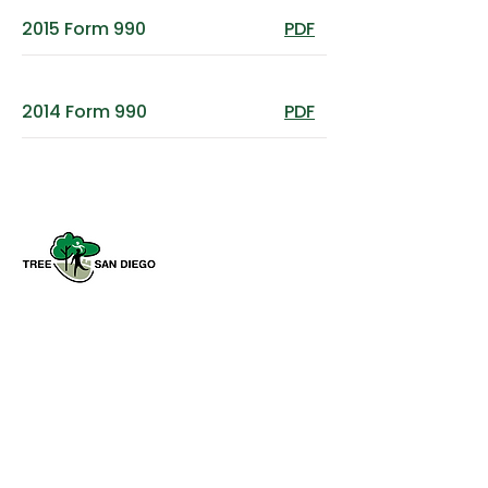
2015 Form 990
PDF
2014 Form 990
PDF
Tree San Diego es una organización
sin fines de lucro dedicada a
aumentar la calidad y la densidad de
Bosque urbano del condado de San
Diego
en beneficio de las personas,
el medio ambiente y el futuro.