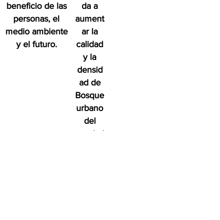
beneficio de las
da a
personas, el
aument
medio ambiente
ar la
y el futuro.
calidad
y la
densid
ad de
Bosque
urbano
del
condad
o de
San
Diego
en
benefic
io de