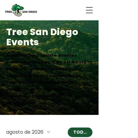
Tree San Diego
Events
Árbol San Diego asiste
eventos
comunitarios como
Días del Árbol y
la
Feria del Condado de San Diego y
organiza talleres y seminarios en
todo el Condado de San Diego.
¡Haga clic en un evento en el
calendario para obtener más
información!
agosto de 2026
TODAY