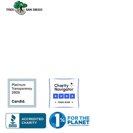
Tree San Diego es una organización
sin fines de lucro dedicada a
aumentar la calidad y la densidad de
Bosque urbano del condado de San
Diego
en beneficio de las personas,
el medio ambiente y el futuro.