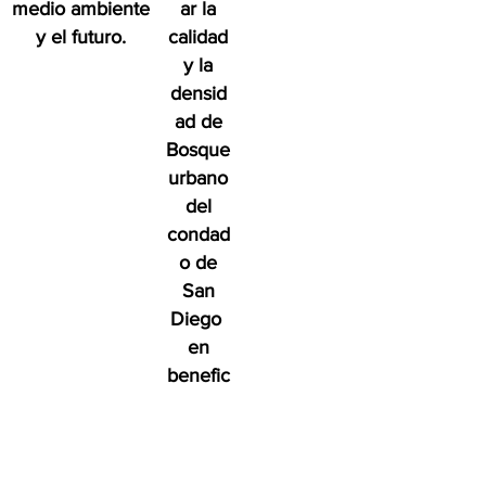
medio ambiente
ar la
y el futuro.
calidad
y la
densid
ad de
Bosque
urbano
del
condad
o de
San
Diego
en
benefic
io de
las
person