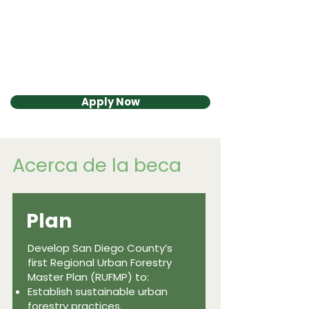
resistencia a los incendios forestales. ¡Los
becarios de CCAC reciben beneficios,
desarrollo profesional y la oportunidad de
unirse a la próxima cohorte de líderes de
acción climática!
Apply Now
Acerca de la beca
Plan
Develop San Diego County’s
first Regional Urban Forestry
Master Plan (RUFMP) to:
Establish sustainable urban
forestry practices.