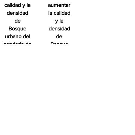
calidad y la
aumentar
densidad
la calidad
de
y la
Bosque
densidad
urbano del
de
condado de
Bosque
San Diego
urbano del
en
condado
beneficio
de San
de las
Diego
en
personas, el
beneficio
medio
de las
ambiente y
personas,
el futuro.
el medio
ambiente
y el futuro.