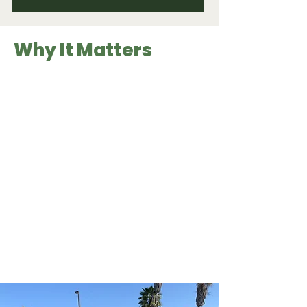
Why It Matters
El Cuerpo de Acción Climática de California
contrata a más de 115 becarios para servir
más de 1700 horas en comunidades
principalmente desatendidas. Los becarios
sirven en una organización sin fines de lucro,
tribu, agencia pública o institución
educativa. Se centran en la ecologización
urbana, la recuperación de residuos
orgánicos y alimentos comestibles, y la
resistencia a los incendios forestales. ¡Los
becarios de CCAC reciben beneficios,
desarrollo profesional y la oportunidad de
unirse a la próxima cohorte de líderes de
acción climática!