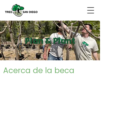
Plan & Plant
Acerca de la beca
El Cuerpo de Acción Climática de California
contrata a más de 115 becarios para servir
más de 1700 horas en comunidades
principalmente desatendidas. Los becarios
sirven en una organización sin fines de
lucro, tribu, agencia pública o institución
educativa. Se centran en la ecologización
urbana, la recuperación de residuos
orgánicos y alimentos comestibles, y la