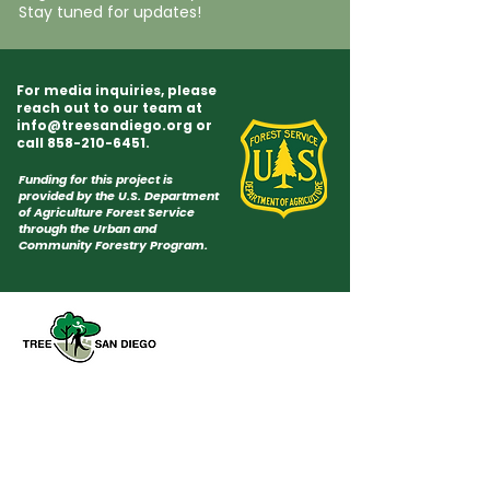
Stay tuned for updates!
For media inquiries, please
reach out to our team at
info@treesandiego.org
or
call
858-210-6451
.
Funding for this project is
provided by the U.S. Department
of Agriculture Forest Service
through the Urban and
Community Forestry Program.
Tree San Diego es una organización
sin fines de lucro dedicada a
aumentar la calidad y la densidad de