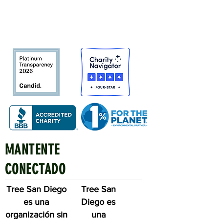
Bosque urbano del condado de San
Diego
en beneficio de las personas,
el medio ambiente y el futuro.
MANTENTE
Quick Links
CONECTADO
Tree San Diego
Tree San
es una
Diego es
organización sin
una