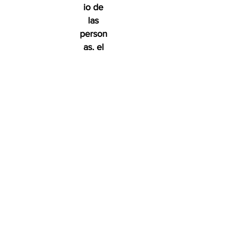
io de
las
person
as, el
medio
ambien
te y el
futuro.
Tree
San
Diego
es una
organiza
ción sin
fines de
lucro