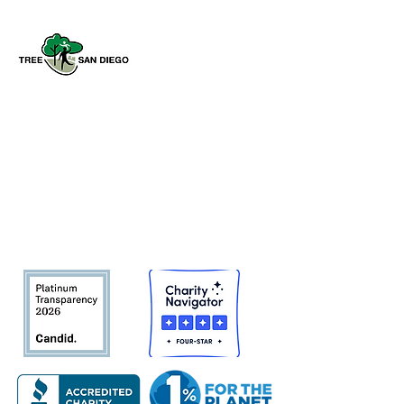
Tree San Diego es una organización
sin fines de lucro dedicada a
aumentar la calidad y la densidad de
Bosque urbano del condado de San
Diego
en beneficio de las personas,
el medio ambiente y el futuro.