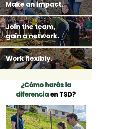
Make an impact.
Join the team,
gain a network.
Work flexibly.
¿Cómo harás la
diferencia
en TSD?