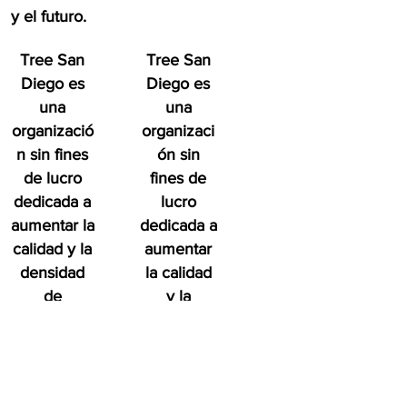
y el futuro.
Tree San
Tree San
Diego es
Diego es
una
una
organizació
organizaci
n sin fines
ón sin
de lucro
fines de
dedicada a
lucro
aumentar la
dedicada a
calidad y la
aumentar
densidad
la calidad
de
y la
Bosque
densidad
urbano del
de
condado de
Bosque
San Diego
urbano del