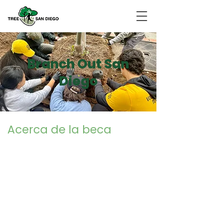
Branch Out San
Diego
Acerca de la beca
El Cuerpo de Acción Climática de California
contrata a más de 115 becarios para servir
más de 1700 horas en comunidades
principalmente desatendidas. Los becarios
sirven en una organización sin fines de lucro,
tribu, agencia pública o institución
educativa. Se centran en la ecologización
urbana, la recuperación de residuos