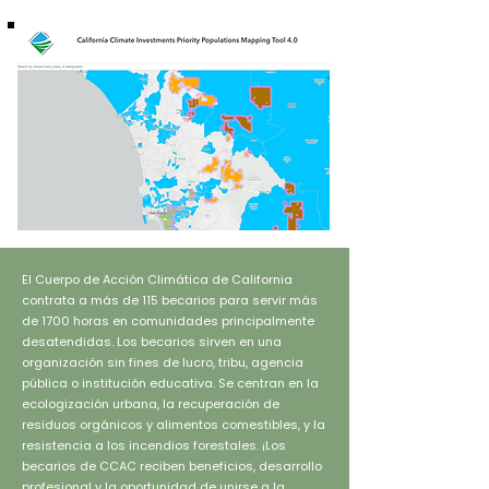
El Cuerpo de Acción Climática de California
contrata a más de 115 becarios para servir más
de 1700 horas en comunidades principalmente
desatendidas. Los becarios sirven en una
organización sin fines de lucro, tribu, agencia
pública o institución educativa. Se centran en la
ecologización urbana, la recuperación de
residuos orgánicos y alimentos comestibles, y la
resistencia a los incendios forestales. ¡Los
becarios de CCAC reciben beneficios, desarrollo
profesional y la oportunidad de unirse a la