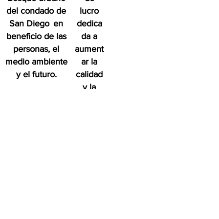
del condado de
lucro
San Diego
en
dedica
beneficio de las
da a
personas, el
aument
medio ambiente
ar la
y el futuro.
calidad
y la
densid
ad de
Bosque
urbano
del
condad
o de
San
Diego
en