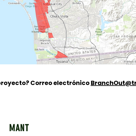
proyecto? Correo electrónico
BranchOut@tr
MANT
Quick Links