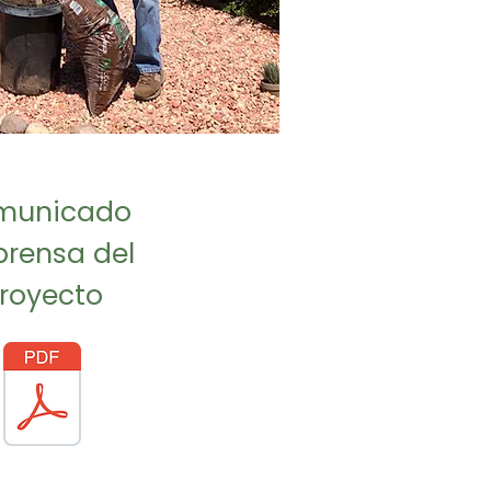
municado
prensa del
royecto