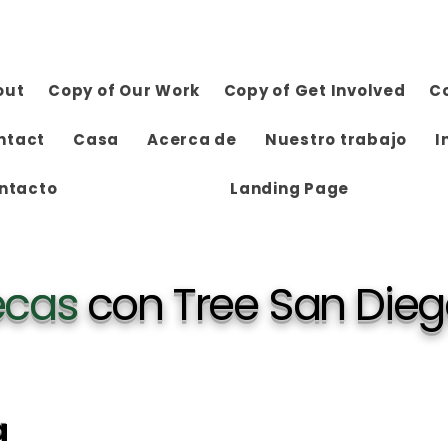
out
Copy of Our Work
Copy of Get Involved
C
ntact
Casa
Acerca de
Nuestro trabajo
I
ntacto
Landing Page
ecas
con Tree San Die
a