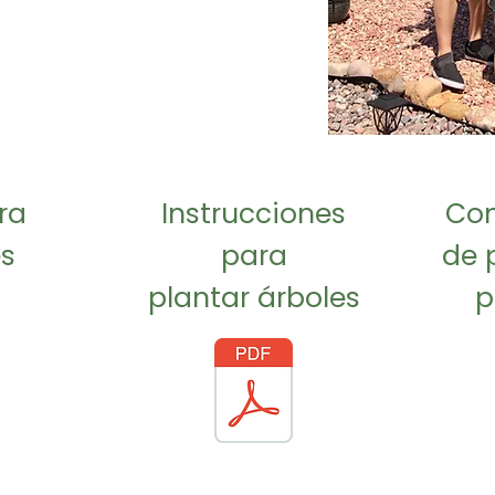
ra
Instrucciones
Co
es
para
de 
plantar árboles
p