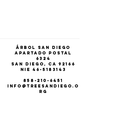
t
Árbol San Diego
Apartado postal
6324
San Diego, CA 92166
NIE 46-5183143
858-210-6451
info@treesandiego.o
rg