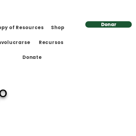
Donar
opy of Resources
Shop
nvolucrarse
Recursos
Donate
go