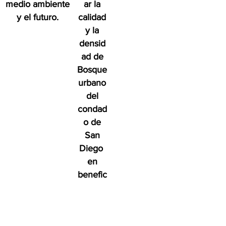
medio ambiente
ar la
y el futuro.
calidad
y la
densid
ad de
Bosque
urbano
del
condad
o de
San
Diego
en
benefic
io de
las
person