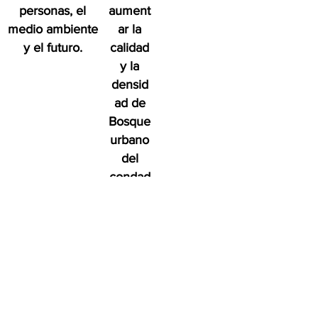
personas, el
aument
medio ambiente
ar la
y el futuro.
calidad
y la
densid
ad de
Bosque
urbano
del
condad
o de
San
Diego
en
benefic
io de
las