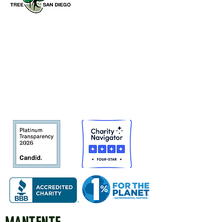
Tree San Diego es una organización
sin fines de lucro dedicada a
aumentar la calidad y la densidad de
Bosque urbano del condado de San
Diego
en beneficio de las personas,
el medio ambiente y el futuro.