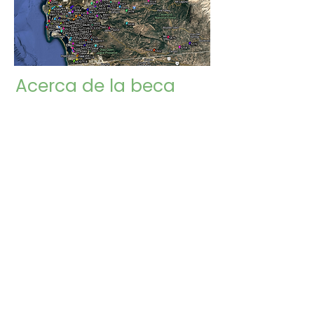
Acerca de la beca
El Cuerpo de Acción Climática de California
contrata a más de 115 becarios para servir
más de 1700 horas en comunidades
principalmente desatendidas. Los becarios
sirven en una organización sin fines de lucro,
tribu, agencia pública o institución
educativa. Se centran en la ecologización
urbana, la recuperación de residuos
orgánicos y alimentos comestibles, y la
resistencia a los incendios forestales. ¡Los
becarios de CCAC reciben beneficios,
desarrollo profesional y la oportunidad de
unirse a la próxima cohorte de líderes de
acción climática!