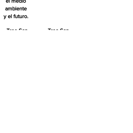
el medio
ambiente
y el futuro.
Tree San
Tree San
Diego es
Diego es
una
una
organizació
organizaci
n sin fines
ón sin
de lucro
fines de
dedicada a
lucro
aumentar la
dedicada a
calidad y la
aumentar
densidad
la calidad
de
y la
Bosque
densidad
urbano del
de
condado de
Bosque