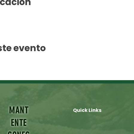
icación
ste evento
MANT
Quick Links
ENTE