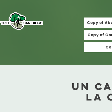
Copy of Ab
Copy of Co
Co
Un ca
la 