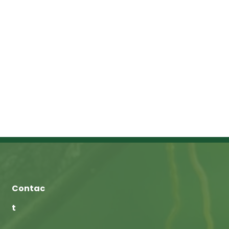
Contac
t