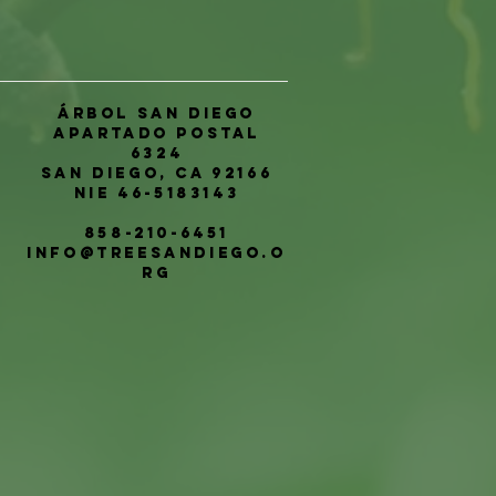
Árbol San Diego
Apartado postal
6324
San Diego, CA 92166
NIE 46-5183143
858-210-6451
info@treesandiego.o
rg