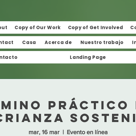
out
Copy of Our Work
Copy of Get Involved
C
ntact
Casa
Acerca de
Nuestro trabajo
I
ntacto
Landing Page
mino práctico
crianza sosten
mar, 16 mar
  |  
Evento en línea