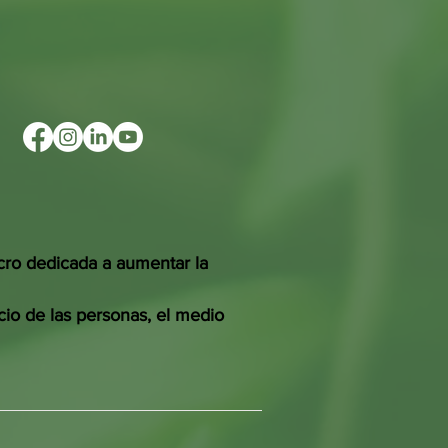
cro dedicada a aumentar la
cio de las personas, el medio