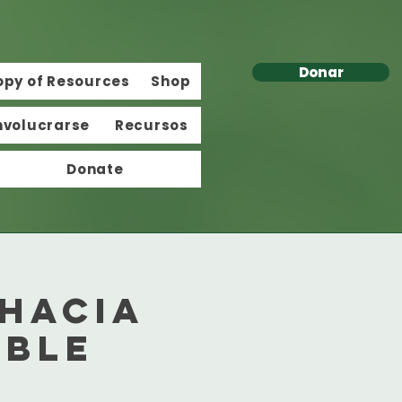
Donar
opy of Resources
Shop
nvolucrarse
Recursos
Donate
 hacia
ible