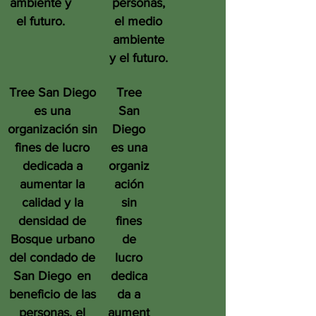
ambiente y
personas,
el futuro.
el medio
ambiente
y el futuro.
Tree San Diego
Tree
es una
San
organización sin
Diego
fines de lucro
es una
dedicada a
organiz
aumentar la
ación
calidad y la
sin
densidad de
fines
Bosque urbano
de
del condado de
lucro
San Diego
en
dedica
beneficio de las
da a
personas, el
aument