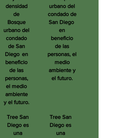
densidad
urbano del
de
condado de
Bosque
San Diego
urbano del
en
condado
beneficio
de San
de las
Diego
en
personas, el
beneficio
medio
de las
ambiente y
personas,
el futuro.
el medio
ambiente
y el futuro.
Tree San
Tree San
Diego es
Diego es
una
una