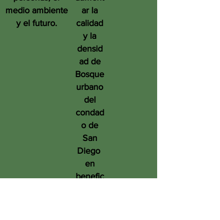
medio ambiente
ar la
y el futuro.
calidad
y la
densid
ad de
Bosque
urbano
del
condad
o de
San
Diego
en
benefic
io de
las
person