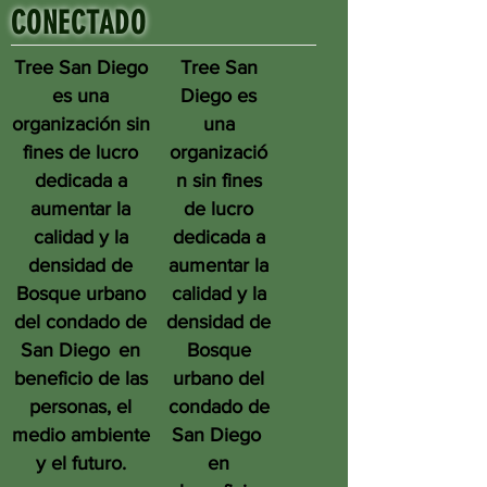
CONECTADO
Tree San Diego
Tree San
es una
Diego es
organización sin
una
fines de lucro
organizació
dedicada a
n sin fines
aumentar la
de lucro
calidad y la
dedicada a
densidad de
aumentar la
Bosque urbano
calidad y la
del condado de
densidad de
San Diego
en
Bosque
beneficio de las
urbano del
personas, el
condado de
medio ambiente
San Diego
y el futuro.
en