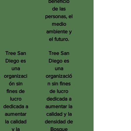
beneficio
de las
personas, el
medio
ambiente y
el futuro.
Tree San
Tree San
Diego es
Diego es
una
una
organizaci
organizació
ón sin
n sin fines
fines de
de lucro
lucro
dedicada a
dedicada a
aumentar la
aumentar
calidad y la
la calidad
densidad de
y la
Bosque