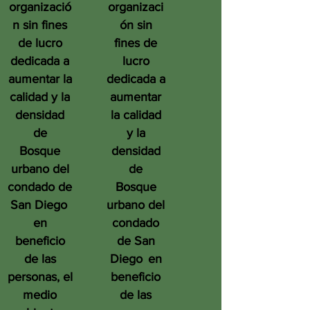
organizació
organizaci
n sin fines
ón sin
de lucro
fines de
dedicada a
lucro
aumentar la
dedicada a
calidad y la
aumentar
densidad
la calidad
de
y la
Bosque
densidad
urbano del
de
condado de
Bosque
San Diego
urbano del
en
condado
beneficio
de San
de las
Diego
en
personas, el
beneficio
medio
de las