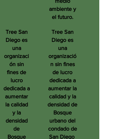
medio
ambiente y
el futuro.
Tree San
Tree San
Diego es
Diego es
una
una
organizaci
organizació
ón sin
n sin fines
fines de
de lucro
lucro
dedicada a
dedicada a
aumentar la
aumentar
calidad y la
la calidad
densidad de
y la
Bosque
densidad
urbano del
de
condado de
Bosque
San Diego