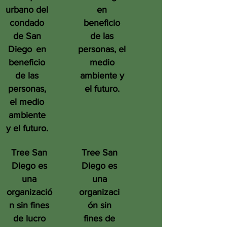
urbano del
en
condado
beneficio
de San
de las
Diego
en
personas, el
beneficio
medio
de las
ambiente y
personas,
el futuro.
el medio
ambiente
y el futuro.
Tree San
Tree San
Diego es
Diego es
una
una
organizació
organizaci
n sin fines
ón sin
de lucro
fines de