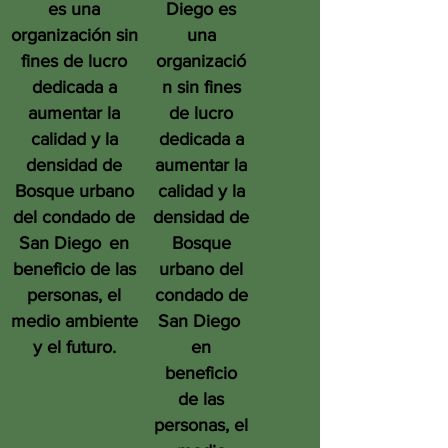
es una
Diego es
organización sin
una
fines de lucro
organizació
dedicada a
n sin fines
aumentar la
de lucro
calidad y la
dedicada a
densidad de
aumentar la
Bosque urbano
calidad y la
del condado de
densidad de
San Diego
en
Bosque
beneficio de las
urbano del
personas, el
condado de
medio ambiente
San Diego
y el futuro.
en
beneficio
de las
personas, el