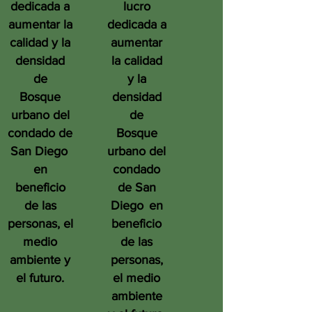
dedicada a
lucro
aumentar la
dedicada a
calidad y la
aumentar
densidad
la calidad
de
y la
Bosque
densidad
urbano del
de
condado de
Bosque
San Diego
urbano del
en
condado
beneficio
de San
de las
Diego
en
personas, el
beneficio
medio
de las
ambiente y
personas,
el futuro.
el medio
ambiente