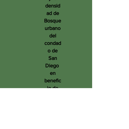
densid
ad de
Bosque
urbano
del
condad
o de
San
Diego
en
benefic
io de
las
person
as, el
medio
ambien