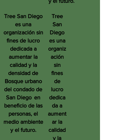
y el futuro.
Tree San Diego
Tree
es una
San
organización sin
Diego
fines de lucro
es una
dedicada a
organiz
aumentar la
ación
calidad y la
sin
densidad de
fines
Bosque urbano
de
del condado de
lucro
San Diego
en
dedica
beneficio de las
da a
personas, el
aument
medio ambiente
ar la
y el futuro.
calidad
y la