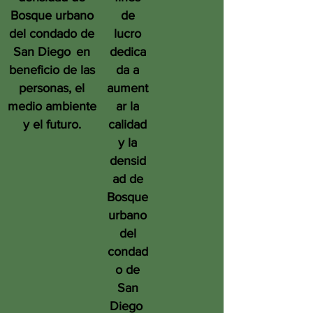
Bosque urbano
de
del condado de
lucro
San Diego
en
dedica
beneficio de las
da a
personas, el
aument
medio ambiente
ar la
y el futuro.
calidad
y la
densid
ad de
Bosque
urbano
del
condad
o de
San
Diego