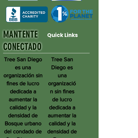
MANTENTE
Quick Links
CONECTADO
Tree San Diego
Tree San
es una
Diego es
organización sin
una
fines de lucro
organizació
dedicada a
n sin fines
aumentar la
de lucro
calidad y la
dedicada a
densidad de
aumentar la
Bosque urbano
calidad y la
del condado de
densidad de