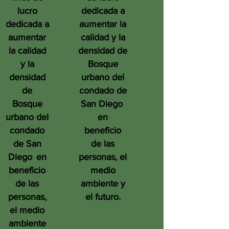
lucro
dedicada a
dedicada a
aumentar la
aumentar
calidad y la
la calidad
densidad de
y la
Bosque
densidad
urbano del
de
condado de
Bosque
San Diego
urbano del
en
condado
beneficio
de San
de las
Diego
en
personas, el
beneficio
medio
de las
ambiente y
personas,
el futuro.
el medio
ambiente