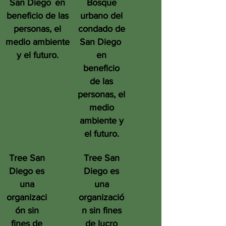
San Diego
en
Bosque
beneficio de las
urbano del
personas, el
condado de
medio ambiente
San Diego
y el futuro.
en
beneficio
de las
personas, el
medio
ambiente y
el futuro.
Tree San
Tree San
Diego es
Diego es
una
una
organizaci
organizació
ón sin
n sin fines
fines de
de lucro