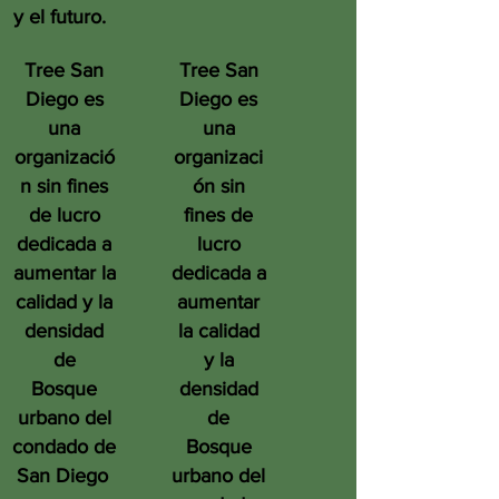
y el futuro.
Tree San
Tree San
Diego es
Diego es
una
una
organizació
organizaci
n sin fines
ón sin
de lucro
fines de
dedicada a
lucro
aumentar la
dedicada a
calidad y la
aumentar
densidad
la calidad
de
y la
Bosque
densidad
urbano del
de
condado de
Bosque
San Diego
urbano del