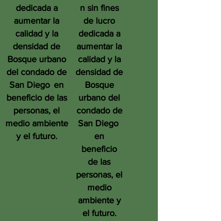
dedicada a
n sin fines
aumentar la
de lucro
calidad y la
dedicada a
densidad de
aumentar la
Bosque urbano
calidad y la
del condado de
densidad de
San Diego
en
Bosque
beneficio de las
urbano del
personas, el
condado de
medio ambiente
San Diego
y el futuro.
en
beneficio
de las
personas, el
medio
ambiente y
el futuro.