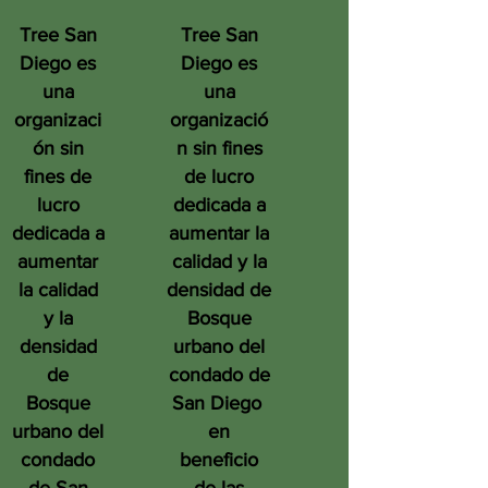
Tree San
Tree San
Diego es
Diego es
una
una
organizaci
organizació
ón sin
n sin fines
fines de
de lucro
lucro
dedicada a
dedicada a
aumentar la
aumentar
calidad y la
la calidad
densidad de
y la
Bosque
densidad
urbano del
de
condado de
Bosque
San Diego
urbano del
en
condado
beneficio