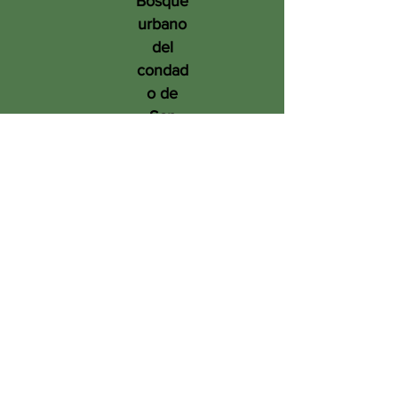
Bosque
urbano
del
condad
o de
San
Diego
en
benefic
io de
las
person
as, el
medio
ambien
te y el
futuro.