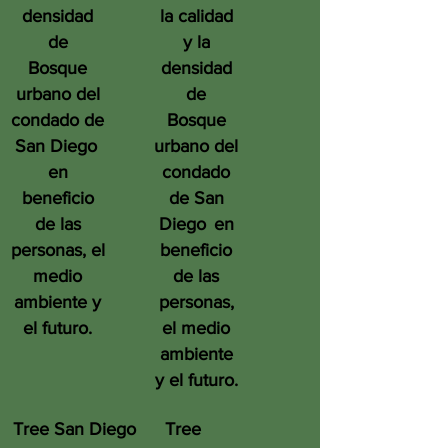
densidad
la calidad
de
y la
Bosque
densidad
urbano del
de
condado de
Bosque
San Diego
urbano del
en
condado
beneficio
de San
de las
Diego
en
personas, el
beneficio
medio
de las
ambiente y
personas,
el futuro.
el medio
ambiente
y el futuro.
Tree San Diego
Tree