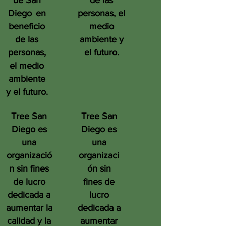
de San
de las
Diego
en
personas, el
beneficio
medio
de las
ambiente y
personas,
el futuro.
el medio
ambiente
y el futuro.
Tree San
Tree San
Diego es
Diego es
una
una
organizació
organizaci
n sin fines
ón sin
de lucro
fines de
dedicada a
lucro
aumentar la
dedicada a
calidad y la
aumentar