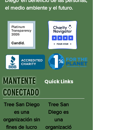
Diego
en beneficio de las personas,
el medio ambiente y el futuro.
MANTENTE
Quick Links
CONECTADO
Tree San Diego
Tree San
es una
Diego es
organización sin
una
fines de lucro
organizació