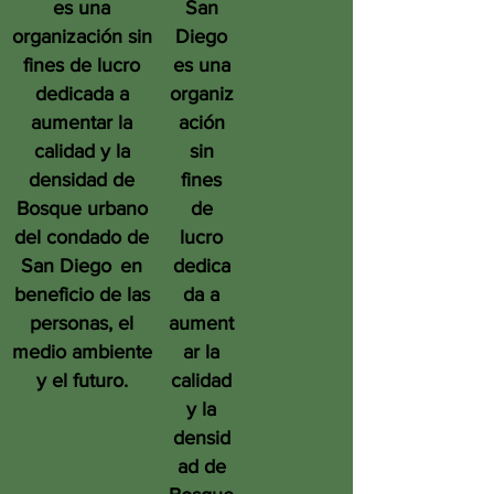
es una
San
organización sin
Diego
fines de lucro
es una
dedicada a
organiz
aumentar la
ación
calidad y la
sin
densidad de
fines
Bosque urbano
de
del condado de
lucro
San Diego
en
dedica
beneficio de las
da a
personas, el
aument
medio ambiente
ar la
y el futuro.
calidad
y la
densid
ad de