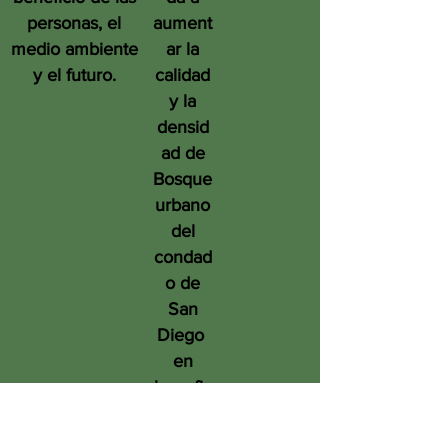
personas, el
aument
medio ambiente
ar la
y el futuro.
calidad
y la
densid
ad de
Bosque
urbano
del
condad
o de
San
Diego
en
benefic
io de
las