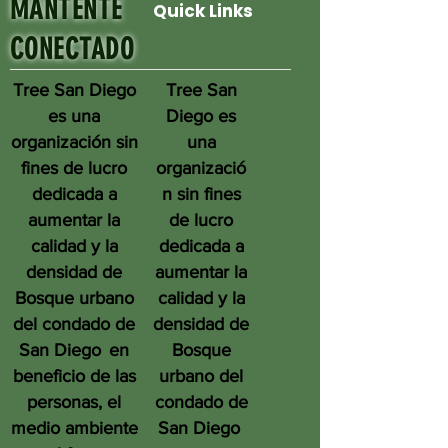
MANTENTE
Quick Links
CONECTADO
Tree San Diego
Tree San
es una
Diego es
organización sin
una
fines de lucro
organizació
dedicada a
n sin fines
aumentar la
de lucro
calidad y la
dedicada a
densidad de
aumentar la
Bosque urbano
calidad y la
del condado de
densidad de
San Diego
en
Bosque
beneficio de las
urbano del
personas, el
condado de
medio ambiente
San Diego