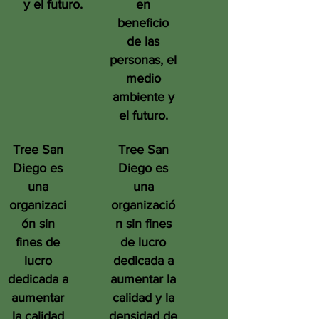
y el futuro.
en
beneficio
de las
personas, el
medio
ambiente y
el futuro.
Tree San
Tree San
Diego es
Diego es
una
una
organizaci
organizació
ón sin
n sin fines
fines de
de lucro
lucro
dedicada a
dedicada a
aumentar la
aumentar
calidad y la
la calidad
densidad de