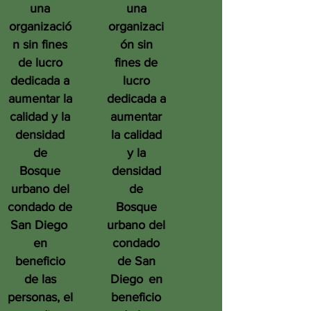
una
una
organizació
organizaci
n sin fines
ón sin
de lucro
fines de
dedicada a
lucro
aumentar la
dedicada a
calidad y la
aumentar
densidad
la calidad
de
y la
Bosque
densidad
urbano del
de
condado de
Bosque
San Diego
urbano del
en
condado
beneficio
de San
de las
Diego
en
personas, el
beneficio