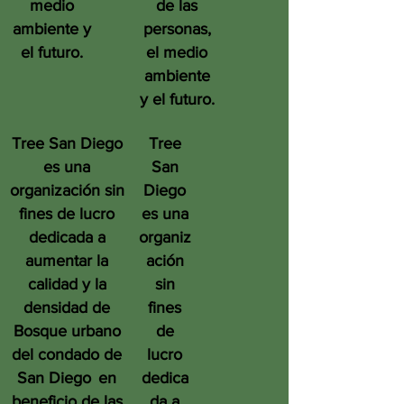
medio
de las
ambiente y
personas,
el futuro.
el medio
ambiente
y el futuro.
Tree San Diego
Tree
es una
San
organización sin
Diego
fines de lucro
es una
dedicada a
organiz
aumentar la
ación
calidad y la
sin
densidad de
fines
Bosque urbano
de
del condado de
lucro
San Diego
en
dedica
beneficio de las
da a