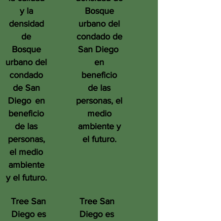
y la
Bosque
densidad
urbano del
de
condado de
Bosque
San Diego
urbano del
en
condado
beneficio
de San
de las
Diego
en
personas, el
beneficio
medio
de las
ambiente y
personas,
el futuro.
el medio
ambiente
y el futuro.
Tree San
Tree San
Diego es
Diego es