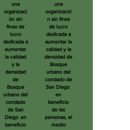
una
una
organizaci
organizació
ón sin
n sin fines
fines de
de lucro
lucro
dedicada a
dedicada a
aumentar la
aumentar
calidad y la
la calidad
densidad de
y la
Bosque
densidad
urbano del
de
condado de
Bosque
San Diego
urbano del
en
condado
beneficio
de San
de las
Diego
en
personas, el
beneficio
medio