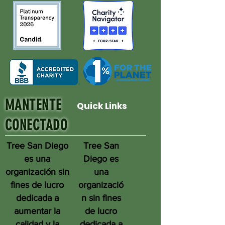
MANTENTE
Quick Links
CONECTADO
Tree San Diego
Tree San
es una
Diego es
organización sin
una
fines de lucro
organizació
dedicada a
n sin fines
aumentar la
de lucro
calidad y la
dedicada a