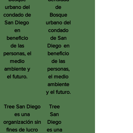
urbano del
de
condado de
Bosque
San Diego
urbano del
en
condado
beneficio
de San
de las
Diego
en
personas, el
beneficio
medio
de las
ambiente y
personas,
el futuro.
el medio
ambiente
y el futuro.
Tree San Diego
Tree
es una
San
organización sin
Diego
fines de lucro
es una