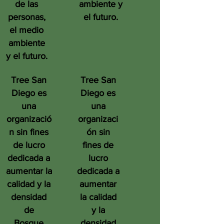
de las
ambiente y
personas,
el futuro.
el medio
ambiente
y el futuro.
Tree San
Tree San
Diego es
Diego es
una
una
organizació
organizaci
n sin fines
ón sin
de lucro
fines de
dedicada a
lucro
aumentar la
dedicada a
calidad y la
aumentar
densidad
la calidad
de
y la
Bosque
densidad