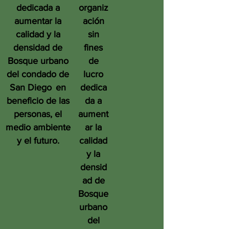
dedicada a
organiz
aumentar la
ación
calidad y la
sin
densidad de
fines
Bosque urbano
de
del condado de
lucro
San Diego
en
dedica
beneficio de las
da a
personas, el
aument
medio ambiente
ar la
y el futuro.
calidad
y la
densid
ad de
Bosque
urbano
del