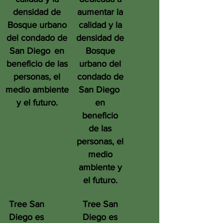
densidad de
aumentar la
Bosque urbano
calidad y la
del condado de
densidad de
San Diego
en
Bosque
beneficio de las
urbano del
personas, el
condado de
medio ambiente
San Diego
y el futuro.
en
beneficio
de las
personas, el
medio
ambiente y
el futuro.
Tree San
Tree San
Diego es
Diego es