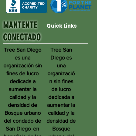
MANTENTE
Quick Links
CONECTADO
Tree San Diego
Tree San
es una
Diego es
organización sin
una
fines de lucro
organizació
dedicada a
n sin fines
aumentar la
de lucro
calidad y la
dedicada a
densidad de
aumentar la
Bosque urbano
calidad y la
del condado de
densidad de
San Diego
en
Bosque