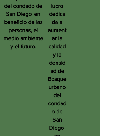
del condado de
lucro
San Diego
en
dedica
beneficio de las
da a
personas, el
aument
medio ambiente
ar la
y el futuro.
calidad
y la
densid
ad de
Bosque
urbano
del
condad
o de
San
Diego
en