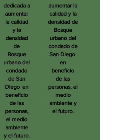
dedicada a
aumentar la
aumentar
calidad y la
la calidad
densidad de
y la
Bosque
densidad
urbano del
de
condado de
Bosque
San Diego
urbano del
en
condado
beneficio
de San
de las
Diego
en
personas, el
beneficio
medio
de las
ambiente y
personas,
el futuro.
el medio
ambiente
y el futuro.