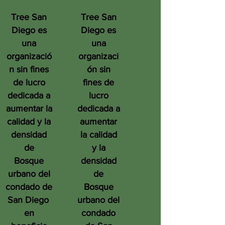
Tree San
Tree San
Diego es
Diego es
una
una
organizació
organizaci
n sin fines
ón sin
de lucro
fines de
dedicada a
lucro
aumentar la
dedicada a
calidad y la
aumentar
densidad
la calidad
de
y la
Bosque
densidad
urbano del
de
condado de
Bosque
San Diego
urbano del
en
condado