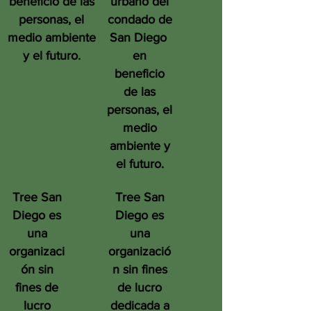
beneficio de las
urbano del
personas, el
condado de
medio ambiente
San Diego
y el futuro.
en
beneficio
de las
personas, el
medio
ambiente y
el futuro.
Tree San
Tree San
Diego es
Diego es
una
una
organizaci
organizació
ón sin
n sin fines
fines de
de lucro
lucro
dedicada a