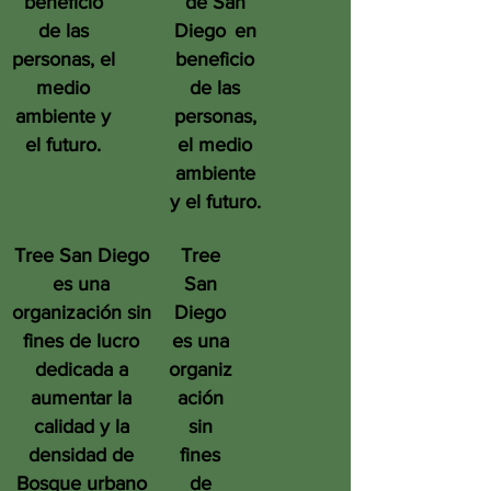
beneficio
de San
de las
Diego
en
personas, el
beneficio
medio
de las
ambiente y
personas,
el futuro.
el medio
ambiente
y el futuro.
Tree San Diego
Tree
es una
San
organización sin
Diego
fines de lucro
es una
dedicada a
organiz
aumentar la
ación
calidad y la
sin
densidad de
fines
Bosque urbano
de