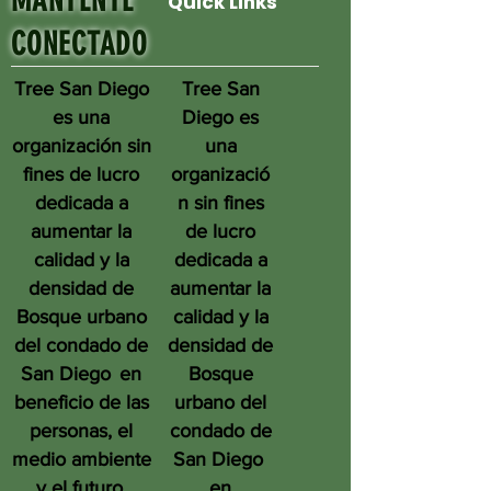
MANTENTE
Quick Links
CONECTADO
Tree San Diego
Tree San
es una
Diego es
organización sin
una
fines de lucro
organizació
dedicada a
n sin fines
aumentar la
de lucro
calidad y la
dedicada a
densidad de
aumentar la
Bosque urbano
calidad y la
del condado de
densidad de
San Diego
en
Bosque
beneficio de las
urbano del
personas, el
condado de
medio ambiente
San Diego
y el futuro.
en