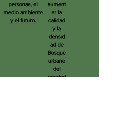
personas, el
aument
medio ambiente
ar la
y el futuro.
calidad
y la
densid
ad de
Bosque
urbano
del
condad
o de
San
Diego
en
benefic
io de
las