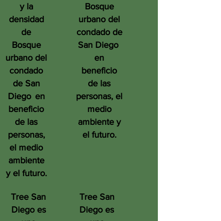
y la
Bosque
densidad
urbano del
de
condado de
Bosque
San Diego
urbano del
en
condado
beneficio
de San
de las
Diego
en
personas, el
beneficio
medio
de las
ambiente y
personas,
el futuro.
el medio
ambiente
y el futuro.
Tree San
Tree San
Diego es
Diego es