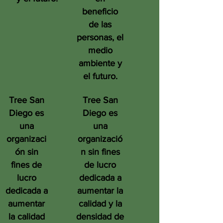
beneficio
de las
personas, el
medio
ambiente y
el futuro.
Tree San
Tree San
Diego es
Diego es
una
una
organizaci
organizació
ón sin
n sin fines
fines de
de lucro
lucro
dedicada a
dedicada a
aumentar la
aumentar
calidad y la
la calidad
densidad de