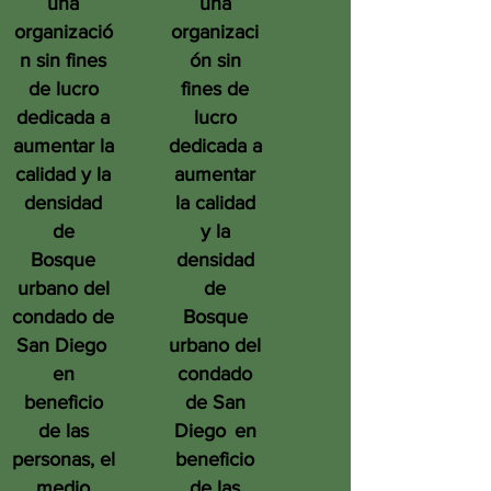
una
una
organizació
organizaci
n sin fines
ón sin
de lucro
fines de
dedicada a
lucro
aumentar la
dedicada a
calidad y la
aumentar
densidad
la calidad
de
y la
Bosque
densidad
urbano del
de
condado de
Bosque
San Diego
urbano del
en
condado
beneficio
de San
de las
Diego
en
personas, el
beneficio
medio
de las