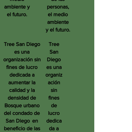
ambiente y
personas,
el futuro.
el medio
ambiente
y el futuro.
Tree San Diego
Tree
es una
San
organización sin
Diego
fines de lucro
es una
dedicada a
organiz
aumentar la
ación
calidad y la
sin
densidad de
fines
Bosque urbano
de
del condado de
lucro
San Diego
en
dedica
beneficio de las
da a