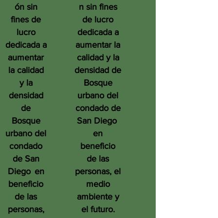
ón sin
n sin fines
fines de
de lucro
lucro
dedicada a
dedicada a
aumentar la
aumentar
calidad y la
la calidad
densidad de
y la
Bosque
densidad
urbano del
de
condado de
Bosque
San Diego
urbano del
en
condado
beneficio
de San
de las
Diego
en
personas, el
beneficio
medio
de las
ambiente y
personas,
el futuro.