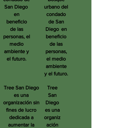
San Diego
urbano del
en
condado
beneficio
de San
de las
Diego
en
personas, el
beneficio
medio
de las
ambiente y
personas,
el futuro.
el medio
ambiente
y el futuro.
Tree San Diego
Tree
es una
San
organización sin
Diego
fines de lucro
es una
dedicada a
organiz
aumentar la
ación