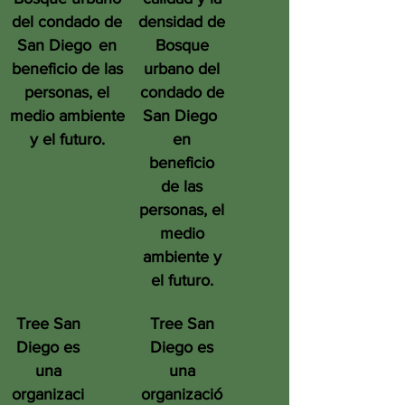
del condado de
densidad de
San Diego
en
Bosque
beneficio de las
urbano del
personas, el
condado de
medio ambiente
San Diego
y el futuro.
en
beneficio
de las
personas, el
medio
ambiente y
el futuro.
Tree San
Tree San
Diego es
Diego es
una
una
organizaci
organizació