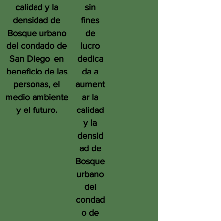
calidad y la
sin
densidad de
fines
Bosque urbano
de
del condado de
lucro
San Diego
en
dedica
beneficio de las
da a
personas, el
aument
medio ambiente
ar la
y el futuro.
calidad
y la
densid
ad de
Bosque
urbano
del
condad
o de