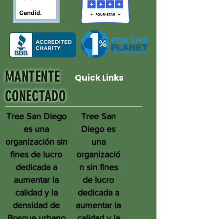
MANTENTE
Quick Links
CONECTADO
Tree San Diego
Tree San
es una
Diego es
organización sin
una
fines de lucro
organizació
dedicada a
n sin fines
aumentar la
de lucro
calidad y la
dedicada a
densidad de
aumentar la
Bosque urbano
calidad y la