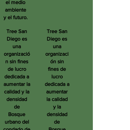
el medio
ambiente
y el futuro.
Tree San
Tree San
Diego es
Diego es
una
una
organizació
organizaci
n sin fines
ón sin
de lucro
fines de
dedicada a
lucro
aumentar la
dedicada a
calidad y la
aumentar
densidad
la calidad
de
y la
Bosque
densidad
urbano del
de
condado de
Bosque