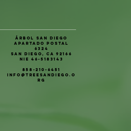
Árbol San Diego
Apartado postal
6324
San Diego, CA 92166
NIE 46-5183143
858-210-6451
info@treesandiego.o
rg