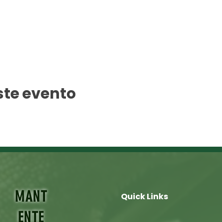
ste evento
MANT
Quick Links
ENTE