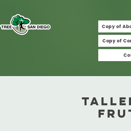
Copy of Ab
Copy of Co
Co
Talle
Fru