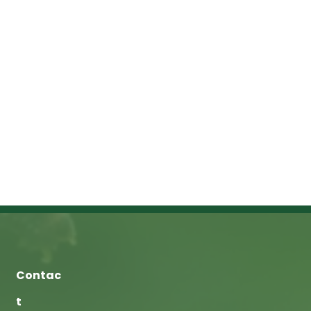
Contac
t