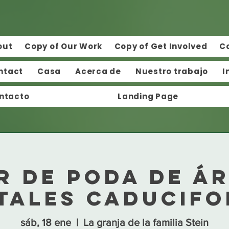
out
Copy of Our Work
Copy of Get Involved
C
ntact
Casa
Acerca de
Nuestro trabajo
I
ntacto
Landing Page
r de Poda de Á
tales Caducifo
sáb, 18 ene
  |  
La granja de la familia Stein