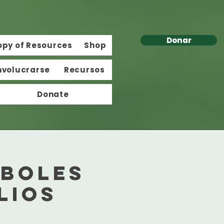
Donar
opy of Resources
Shop
nvolucrarse
Recursos
Donate
rboles
lios