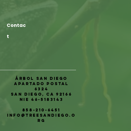
Contac
t
Árbol San Diego
Apartado postal
6324
San Diego, CA 92166
NIE 46-5183143
858-210-6451
info@treesandiego.o
rg