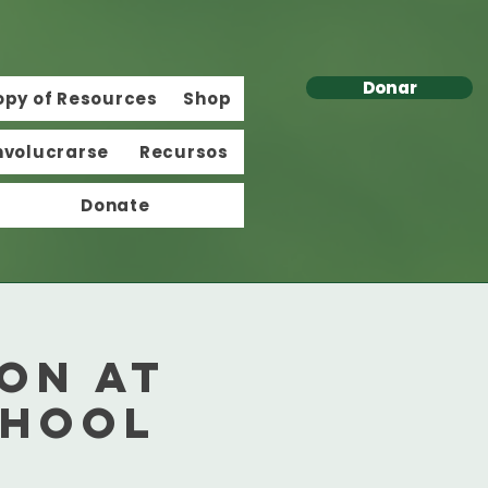
Donar
opy of Resources
Shop
nvolucrarse
Recursos
Donate
ion at
chool