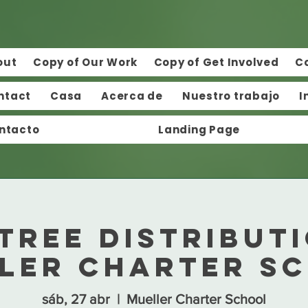
out
Copy of Our Work
Copy of Get Involved
C
ntact
Casa
Acerca de
Nuestro trabajo
I
ntacto
Landing Page
Tree Distribut
ler Charter S
sáb, 27 abr
  |  
Mueller Charter School