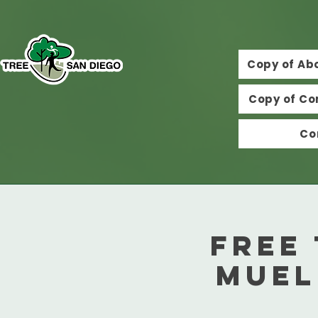
Copy of Ab
Copy of Co
Co
Free 
Muel