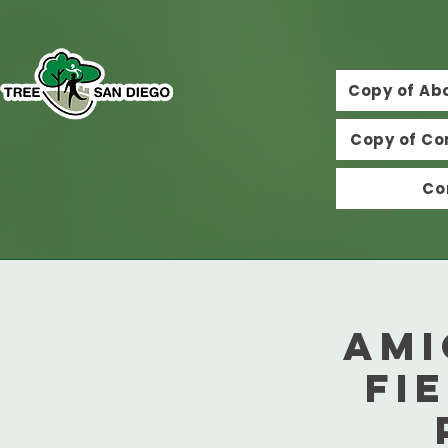
Copy of Ab
Copy of Co
Co
Ami
Fi