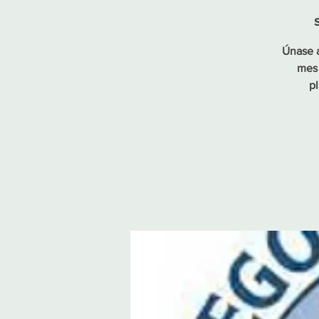
Únase a
mes 
pl