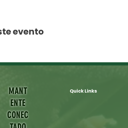
ste evento
MANT
Quick Links
ENTE
CONEC
TADO