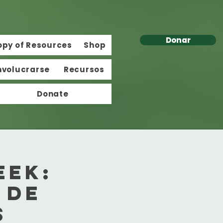
Donar
opy of Resources
Shop
nvolucrarse
Recursos
Donate
eek:
 de
s