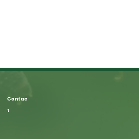
Contac
t