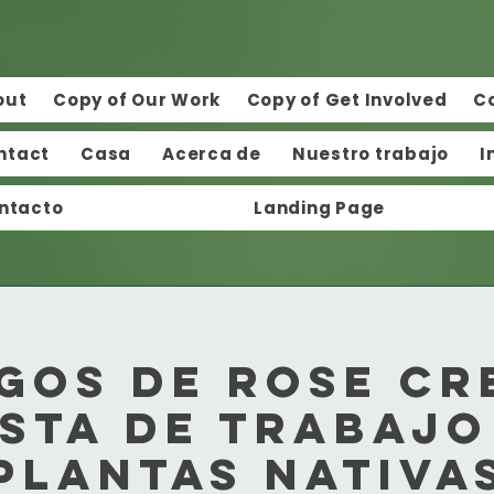
out
Copy of Our Work
Copy of Get Involved
C
ntact
Casa
Acerca de
Nuestro trabajo
I
ntacto
Landing Page
gos de Rose Cr
esta de trabajo
plantas nativa