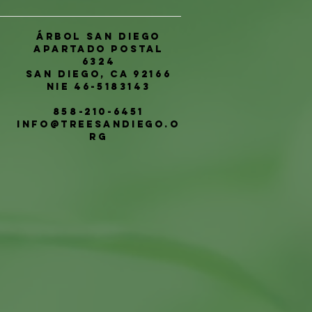
Árbol San Diego
Apartado postal
6324
San Diego, CA 92166
NIE 46-5183143
858-210-6451
info@treesandiego.o
rg