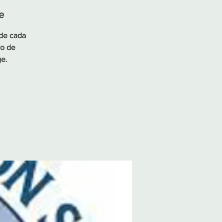
e
 de cada
vo de
ge.