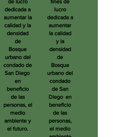
de lucro
fines de
dedicada a
lucro
aumentar la
dedicada a
calidad y la
aumentar
densidad
la calidad
de
y la
Bosque
densidad
urbano del
de
condado de
Bosque
San Diego
urbano del
en
condado
beneficio
de San
de las
Diego
en
personas, el
beneficio
medio
de las
ambiente y
personas,
el futuro.
el medio
ambiente