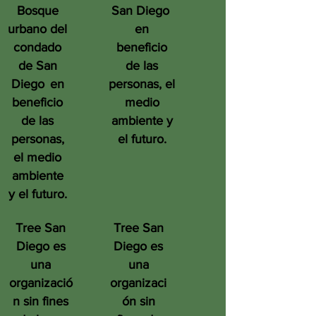
Bosque
San Diego
urbano del
en
condado
beneficio
de San
de las
Diego
en
personas, el
beneficio
medio
de las
ambiente y
personas,
el futuro.
el medio
ambiente
y el futuro.
Tree San
Tree San
Diego es
Diego es
una
una
organizació
organizaci
n sin fines
ón sin