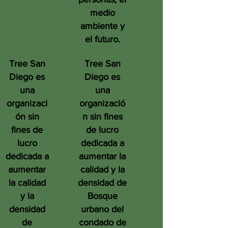
medio
ambiente y
el futuro.
Tree San
Tree San
Diego es
Diego es
una
una
organizaci
organizació
ón sin
n sin fines
fines de
de lucro
lucro
dedicada a
dedicada a
aumentar la
aumentar
calidad y la
la calidad
densidad de
y la
Bosque
densidad
urbano del
de
condado de