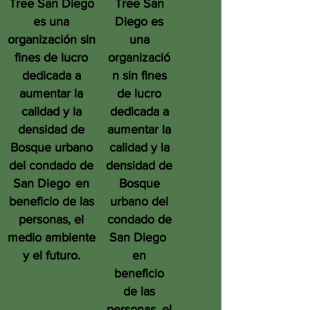
Tree San Diego
Tree San
es una
Diego es
organización sin
una
fines de lucro
organizació
dedicada a
n sin fines
aumentar la
de lucro
calidad y la
dedicada a
densidad de
aumentar la
Bosque urbano
calidad y la
del condado de
densidad de
San Diego
en
Bosque
beneficio de las
urbano del
personas, el
condado de
medio ambiente
San Diego
y el futuro.
en
beneficio
de las
personas, el