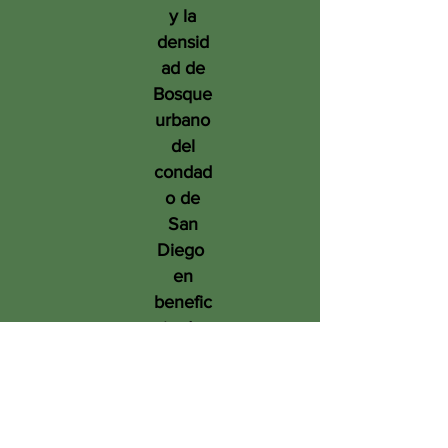
y la
densid
ad de
Bosque
urbano
del
condad
o de
San
Diego
en
benefic
io de
las
person
as, el
medio