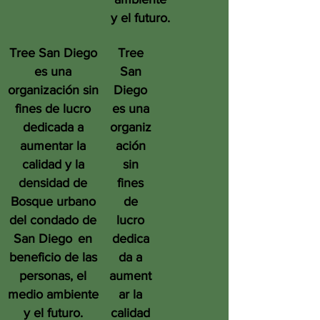
y el futuro.
Tree San Diego
Tree
es una
San
organización sin
Diego
fines de lucro
es una
dedicada a
organiz
aumentar la
ación
calidad y la
sin
densidad de
fines
Bosque urbano
de
del condado de
lucro
San Diego
en
dedica
beneficio de las
da a
personas, el
aument
medio ambiente
ar la
y el futuro.
calidad