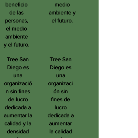
beneficio
medio
de las
ambiente y
personas,
el futuro.
el medio
ambiente
y el futuro.
Tree San
Tree San
Diego es
Diego es
una
una
organizació
organizaci
n sin fines
ón sin
de lucro
fines de
dedicada a
lucro
aumentar la
dedicada a
calidad y la
aumentar
densidad
la calidad