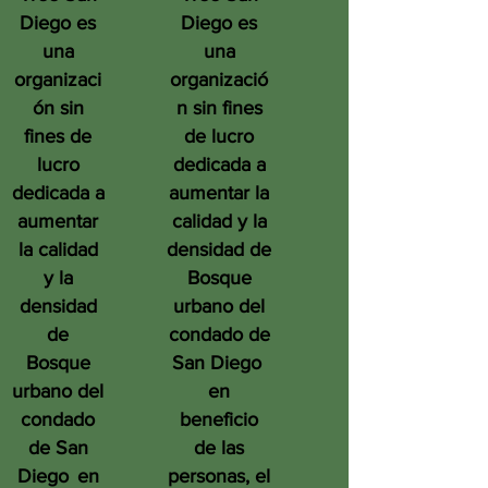
Diego es
Diego es
una
una
organizaci
organizació
ón sin
n sin fines
fines de
de lucro
lucro
dedicada a
dedicada a
aumentar la
aumentar
calidad y la
la calidad
densidad de
y la
Bosque
densidad
urbano del
de
condado de
Bosque
San Diego
urbano del
en
condado
beneficio
de San
de las
Diego
en
personas, el