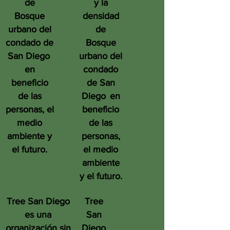
de
y la
Bosque
densidad
urbano del
de
condado de
Bosque
San Diego
urbano del
en
condado
beneficio
de San
de las
Diego
en
personas, el
beneficio
medio
de las
ambiente y
personas,
el futuro.
el medio
ambiente
y el futuro.
Tree San Diego
Tree
es una
San
organización sin
Diego