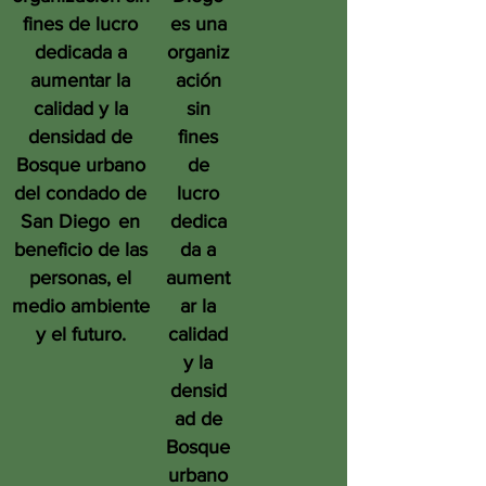
fines de lucro
es una
dedicada a
organiz
aumentar la
ación
calidad y la
sin
densidad de
fines
Bosque urbano
de
del condado de
lucro
San Diego
en
dedica
beneficio de las
da a
personas, el
aument
medio ambiente
ar la
y el futuro.
calidad
y la
densid
ad de
Bosque
urbano