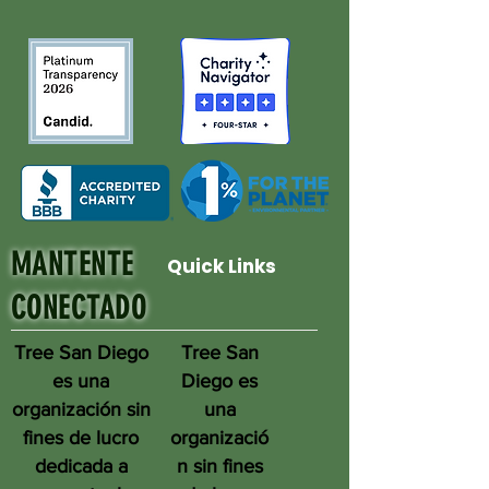
MANTENTE
Quick Links
CONECTADO
Tree San Diego
Tree San
es una
Diego es
organización sin
una
fines de lucro
organizació
dedicada a
n sin fines