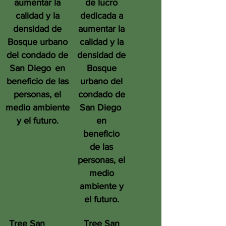
aumentar la
de lucro
calidad y la
dedicada a
densidad de
aumentar la
Bosque urbano
calidad y la
del condado de
densidad de
San Diego
en
Bosque
beneficio de las
urbano del
personas, el
condado de
medio ambiente
San Diego
y el futuro.
en
beneficio
de las
personas, el
medio
ambiente y
el futuro.
Tree San
Tree San