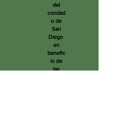
del
condad
o de
San
Diego
en
benefic
io de
las
person
as, el
medio
ambien
te y el
futuro.
Tree