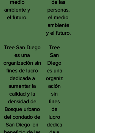
medio
de las
ambiente y
personas,
el futuro.
el medio
ambiente
y el futuro.
Tree San Diego
Tree
es una
San
organización sin
Diego
fines de lucro
es una
dedicada a
organiz
aumentar la
ación
calidad y la
sin
densidad de
fines
Bosque urbano
de
del condado de
lucro
San Diego
en
dedica
beneficio de las
da a