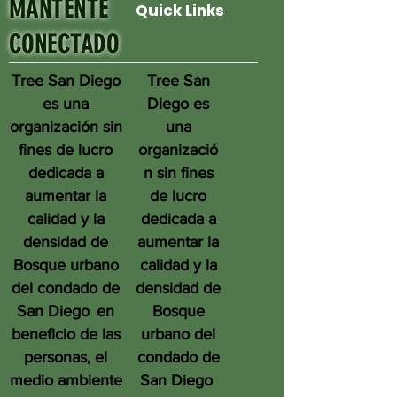
MANTENTE
Quick Links
CONECTADO
Tree San Diego
Tree San
es una
Diego es
organización sin
una
fines de lucro
organizació
dedicada a
n sin fines
aumentar la
de lucro
calidad y la
dedicada a
densidad de
aumentar la
Bosque urbano
calidad y la
del condado de
densidad de
San Diego
en
Bosque
beneficio de las
urbano del
personas, el
condado de
medio ambiente
San Diego