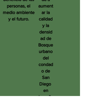
personas, el
aument
medio ambiente
ar la
y el futuro.
calidad
y la
densid
ad de
Bosque
urbano
del
condad
o de
San
Diego
en
benefic
io de
las