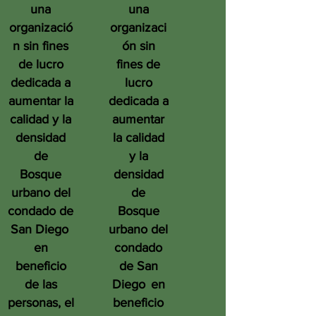
una
una
organizació
organizaci
n sin fines
ón sin
de lucro
fines de
dedicada a
lucro
aumentar la
dedicada a
calidad y la
aumentar
densidad
la calidad
de
y la
Bosque
densidad
urbano del
de
condado de
Bosque
San Diego
urbano del
en
condado
beneficio
de San
de las
Diego
en
personas, el
beneficio