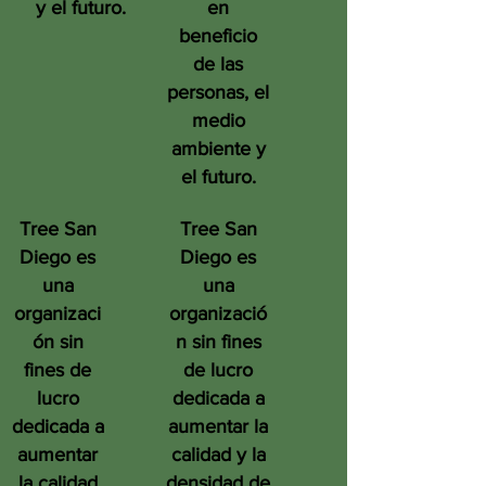
y el futuro.
en
beneficio
de las
personas, el
medio
ambiente y
el futuro.
Tree San
Tree San
Diego es
Diego es
una
una
organizaci
organizació
ón sin
n sin fines
fines de
de lucro
lucro
dedicada a
dedicada a
aumentar la
aumentar
calidad y la
la calidad
densidad de