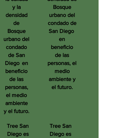
y la
Bosque
densidad
urbano del
de
condado de
Bosque
San Diego
urbano del
en
condado
beneficio
de San
de las
Diego
en
personas, el
beneficio
medio
de las
ambiente y
personas,
el futuro.
el medio
ambiente
y el futuro.
Tree San
Tree San
Diego es
Diego es