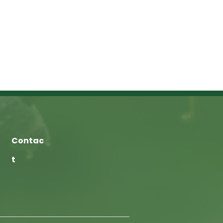
Contac
t