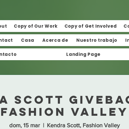
out
Copy of Our Work
Copy of Get Involved
C
ntact
Casa
Acerca de
Nuestro trabajo
I
ntacto
Landing Page
a Scott Giveba
Fashion Valley
dom, 15 mar
  |  
Kendra Scott, Fashion Valley