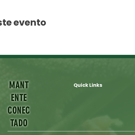
ste evento
MANT
Quick Links
ENTE
CONEC
TADO