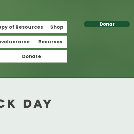
Donar
opy of Resources
Shop
nvolucrarse
Recursos
Donate
ck Day