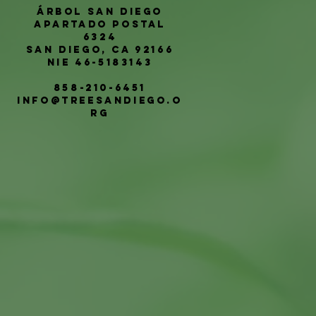
Árbol San Diego
Apartado postal
6324
San Diego, CA 92166
NIE 46-5183143
858-210-6451
info@treesandiego.o
rg