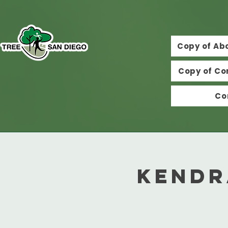
Copy of Ab
Copy of Co
Co
Kendr