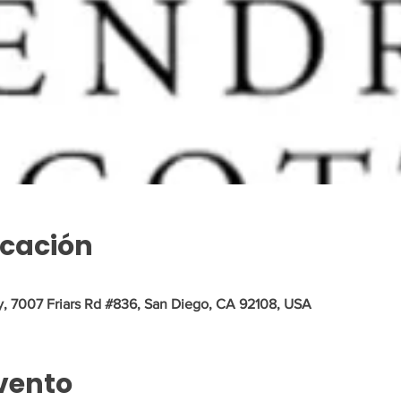
icación
y, 7007 Friars Rd #836, San Diego, CA 92108, USA
vento