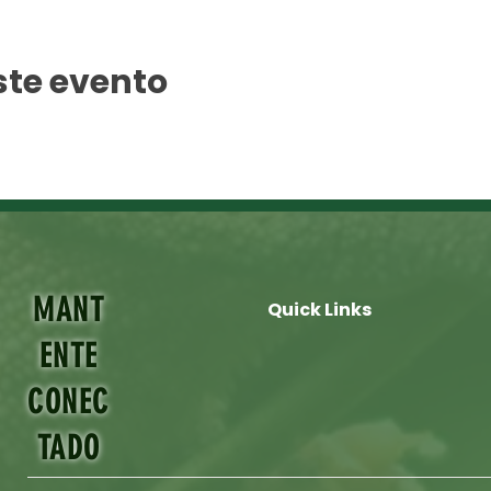
ste evento
MANT
Quick Links
ENTE
CONEC
TADO