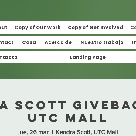
out
Copy of Our Work
Copy of Get Involved
C
ntact
Casa
Acerca de
Nuestro trabajo
I
ntacto
Landing Page
a Scott Giveba
UTC Mall
jue, 26 mar
  |  
Kendra Scott, UTC Mall