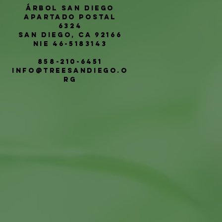
Árbol San Diego
Apartado postal
6324
San Diego, CA 92166
NIE 46-5183143
858-210-6451
info@treesandiego.o
rg