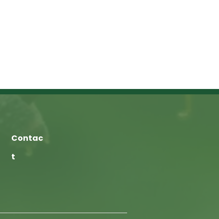
Contac
t