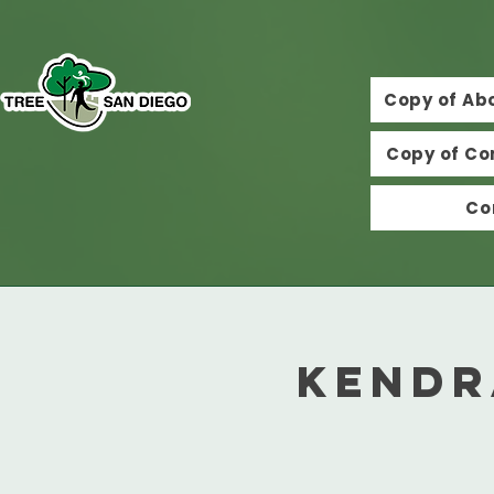
Copy of Ab
Copy of Co
Co
Kendr