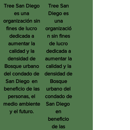
Tree San Diego
Tree San
es una
Diego es
organización sin
una
fines de lucro
organizació
dedicada a
n sin fines
aumentar la
de lucro
calidad y la
dedicada a
densidad de
aumentar la
Bosque urbano
calidad y la
del condado de
densidad de
San Diego
en
Bosque
beneficio de las
urbano del
personas, el
condado de
medio ambiente
San Diego
y el futuro.
en
beneficio
de las