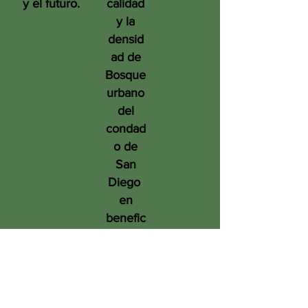
y el futuro.
calidad
y la
densid
ad de
Bosque
urbano
del
condad
o de
San
Diego
en
benefic
io de
las
person
as, el
medio