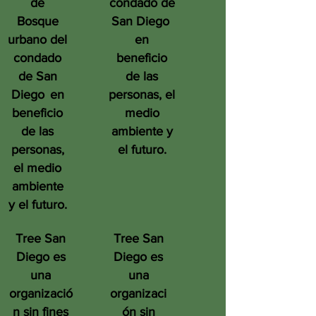
de
condado de
Bosque
San Diego
urbano del
en
condado
beneficio
de San
de las
Diego
en
personas, el
beneficio
medio
de las
ambiente y
personas,
el futuro.
el medio
ambiente
y el futuro.
Tree San
Tree San
Diego es
Diego es
una
una
organizació
organizaci
n sin fines
ón sin