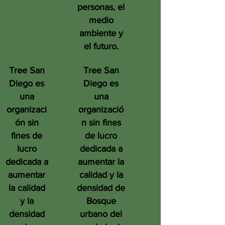
personas, el
medio
ambiente y
el futuro.
Tree San
Tree San
Diego es
Diego es
una
una
organizaci
organizació
ón sin
n sin fines
fines de
de lucro
lucro
dedicada a
dedicada a
aumentar la
aumentar
calidad y la
la calidad
densidad de
y la
Bosque
densidad
urbano del