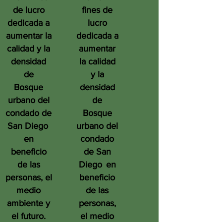
de lucro
fines de
dedicada a
lucro
aumentar la
dedicada a
calidad y la
aumentar
densidad
la calidad
de
y la
Bosque
densidad
urbano del
de
condado de
Bosque
San Diego
urbano del
en
condado
beneficio
de San
de las
Diego
en
personas, el
beneficio
medio
de las
ambiente y
personas,
el futuro.
el medio