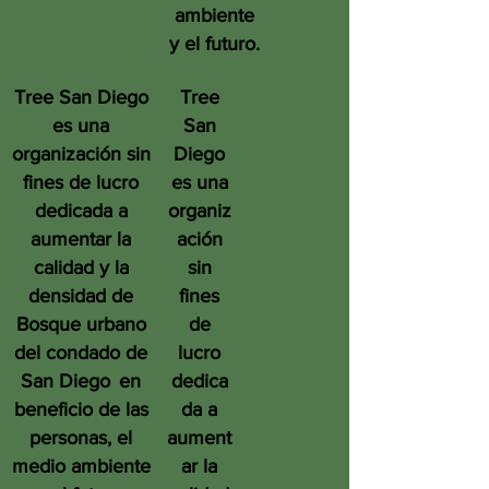
ambiente
y el futuro.
Tree San Diego
Tree
es una
San
organización sin
Diego
fines de lucro
es una
dedicada a
organiz
aumentar la
ación
calidad y la
sin
densidad de
fines
Bosque urbano
de
del condado de
lucro
San Diego
en
dedica
beneficio de las
da a
personas, el
aument
medio ambiente
ar la