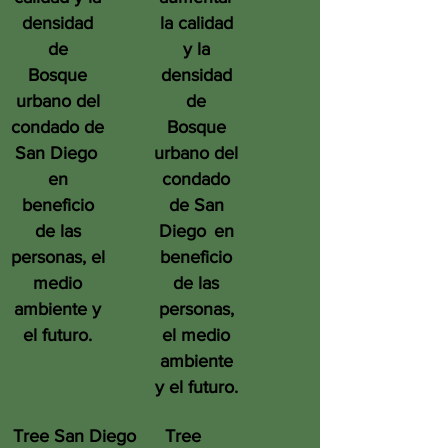
densidad
la calidad
de
y la
Bosque
densidad
urbano del
de
condado de
Bosque
San Diego
urbano del
en
condado
beneficio
de San
de las
Diego
en
personas, el
beneficio
medio
de las
ambiente y
personas,
el futuro.
el medio
ambiente
y el futuro.
Tree San Diego
Tree