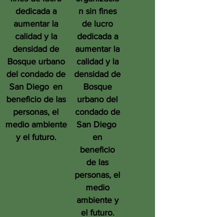
dedicada a
n sin fines
aumentar la
de lucro
calidad y la
dedicada a
densidad de
aumentar la
Bosque urbano
calidad y la
del condado de
densidad de
San Diego
en
Bosque
beneficio de las
urbano del
personas, el
condado de
medio ambiente
San Diego
y el futuro.
en
beneficio
de las
personas, el
medio
ambiente y
el futuro.