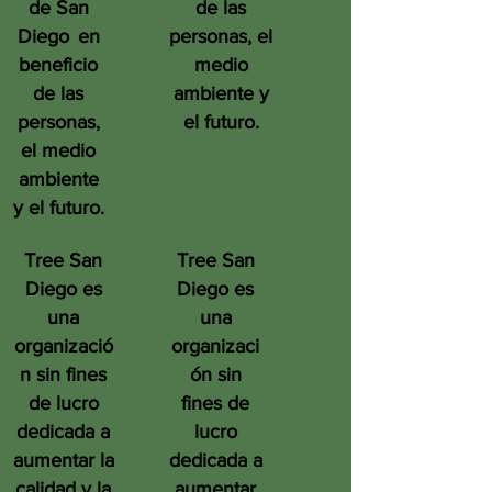
de San
de las
Diego
en
personas, el
beneficio
medio
de las
ambiente y
personas,
el futuro.
el medio
ambiente
y el futuro.
Tree San
Tree San
Diego es
Diego es
una
una
organizació
organizaci
n sin fines
ón sin
de lucro
fines de
dedicada a
lucro
aumentar la
dedicada a
calidad y la
aumentar