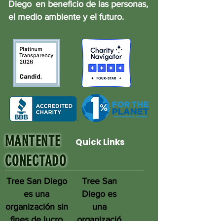
Diego
en beneficio de las personas,
el medio ambiente y el futuro.
MANTENTE
Quick Links
CONECTADO
Tree San Diego
Tree San
es una
Diego es
organización sin
una
fines de lucro
organizació