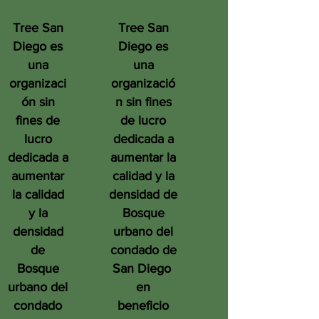
Tree San
Tree San
Diego es
Diego es
una
una
organizaci
organizació
ón sin
n sin fines
fines de
de lucro
lucro
dedicada a
dedicada a
aumentar la
aumentar
calidad y la
la calidad
densidad de
y la
Bosque
densidad
urbano del
de
condado de
Bosque
San Diego
urbano del
en
condado
beneficio