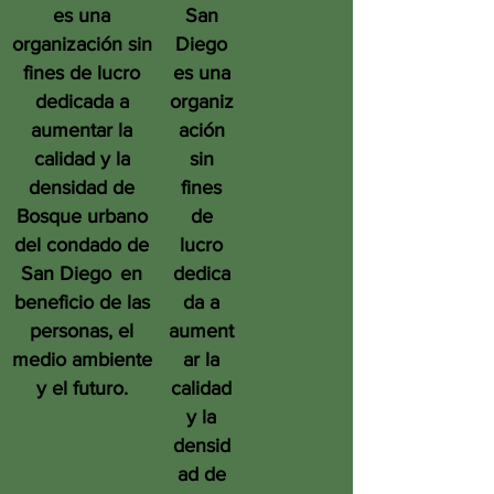
es una
San
organización sin
Diego
fines de lucro
es una
dedicada a
organiz
aumentar la
ación
calidad y la
sin
densidad de
fines
Bosque urbano
de
del condado de
lucro
San Diego
en
dedica
beneficio de las
da a
personas, el
aument
medio ambiente
ar la
y el futuro.
calidad
y la
densid
ad de