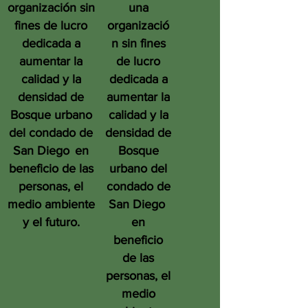
organización sin
una
fines de lucro
organizació
dedicada a
n sin fines
aumentar la
de lucro
calidad y la
dedicada a
densidad de
aumentar la
Bosque urbano
calidad y la
del condado de
densidad de
San Diego
en
Bosque
beneficio de las
urbano del
personas, el
condado de
medio ambiente
San Diego
y el futuro.
en
beneficio
de las
personas, el
medio