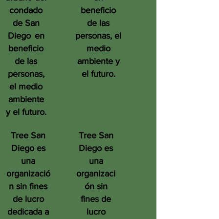
condado
beneficio
de San
de las
Diego
en
personas, el
beneficio
medio
de las
ambiente y
personas,
el futuro.
el medio
ambiente
y el futuro.
Tree San
Tree San
Diego es
Diego es
una
una
organizació
organizaci
n sin fines
ón sin
de lucro
fines de
dedicada a
lucro