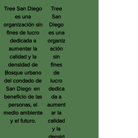
Tree San Diego
Tree
es una
San
organización sin
Diego
fines de lucro
es una
dedicada a
organiz
aumentar la
ación
calidad y la
sin
densidad de
fines
Bosque urbano
de
del condado de
lucro
San Diego
en
dedica
beneficio de las
da a
personas, el
aument
medio ambiente
ar la
y el futuro.
calidad
y la
densid