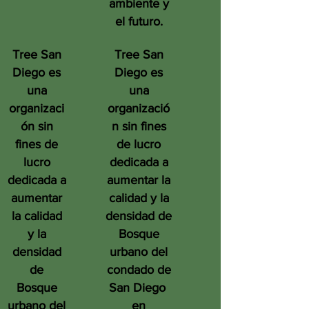
ambiente y
el futuro.
Tree San
Tree San
Diego es
Diego es
una
una
organizaci
organizació
ón sin
n sin fines
fines de
de lucro
lucro
dedicada a
dedicada a
aumentar la
aumentar
calidad y la
la calidad
densidad de
y la
Bosque
densidad
urbano del
de
condado de
Bosque
San Diego
urbano del
en