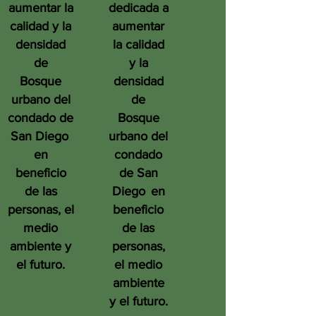
aumentar la
dedicada a
calidad y la
aumentar
densidad
la calidad
de
y la
Bosque
densidad
urbano del
de
condado de
Bosque
San Diego
urbano del
en
condado
beneficio
de San
de las
Diego
en
personas, el
beneficio
medio
de las
ambiente y
personas,
el futuro.
el medio
ambiente
y el futuro.