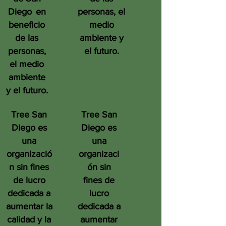
Diego
en
personas, el
beneficio
medio
de las
ambiente y
personas,
el futuro.
el medio
ambiente
y el futuro.
Tree San
Tree San
Diego es
Diego es
una
una
organizació
organizaci
n sin fines
ón sin
de lucro
fines de
dedicada a
lucro
aumentar la
dedicada a
calidad y la
aumentar