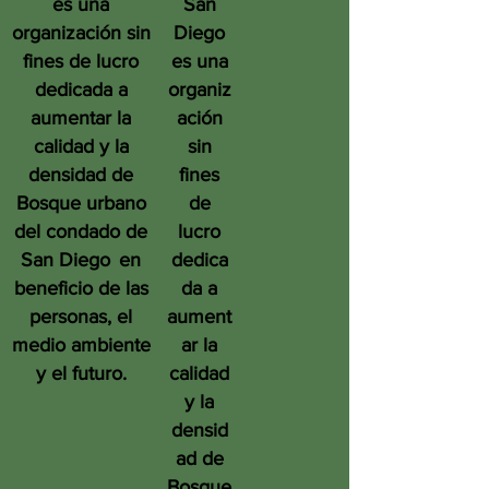
es una
San
organización sin
Diego
fines de lucro
es una
dedicada a
organiz
aumentar la
ación
calidad y la
sin
densidad de
fines
Bosque urbano
de
del condado de
lucro
San Diego
en
dedica
beneficio de las
da a
personas, el
aument
medio ambiente
ar la
y el futuro.
calidad
y la
densid
ad de
Bosque