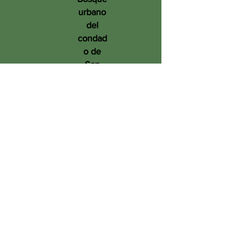
urbano
del
condad
o de
San
Diego
en
benefic
io de
las
person
as, el
medio
ambien
te y el
futuro.