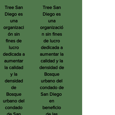
Tree San
Tree San
Diego es
Diego es
una
una
organizaci
organizació
ón sin
n sin fines
fines de
de lucro
lucro
dedicada a
dedicada a
aumentar la
aumentar
calidad y la
la calidad
densidad de
y la
Bosque
densidad
urbano del
de
condado de
Bosque
San Diego
urbano del
en
condado
beneficio
de San
de las