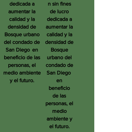
dedicada a
n sin fines
aumentar la
de lucro
calidad y la
dedicada a
densidad de
aumentar la
Bosque urbano
calidad y la
del condado de
densidad de
San Diego
en
Bosque
beneficio de las
urbano del
personas, el
condado de
medio ambiente
San Diego
y el futuro.
en
beneficio
de las
personas, el
medio
ambiente y
el futuro.