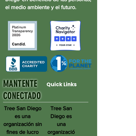
el medio ambiente y el futuro.
MANTENTE
Quick Links
CONECTADO
Tree San Diego
Tree San
es una
Diego es
organización sin
una
fines de lucro
organizació