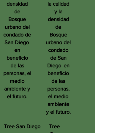
densidad
la calidad
de
y la
Bosque
densidad
urbano del
de
condado de
Bosque
San Diego
urbano del
en
condado
beneficio
de San
de las
Diego
en
personas, el
beneficio
medio
de las
ambiente y
personas,
el futuro.
el medio
ambiente
y el futuro.
Tree San Diego
Tree