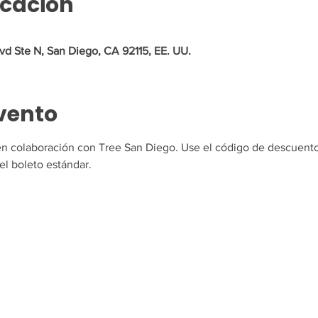
icación
vd Ste N, San Diego, CA 92115, EE. UU.
vento
en colaboración con Tree San Diego. Use el código de descuent
el boleto estándar.