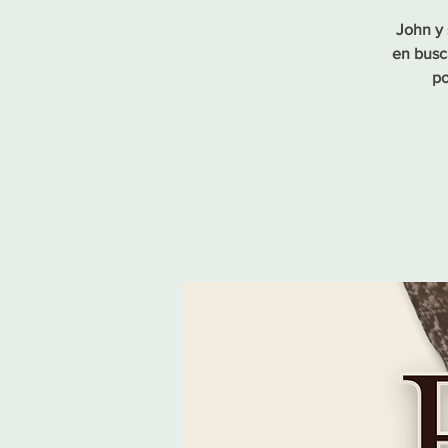
John y 
en busc
po