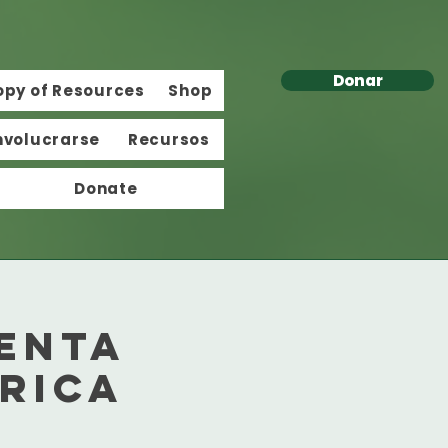
Donar
opy of Resources
Shop
nvolucrarse
Recursos
Donate
enta
rica