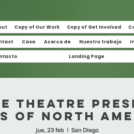
out
Copy of Our Work
Copy of Get Involved
C
ntact
Casa
Acerca de
Nuestro trabajo
I
ntacto
Landing Page
IE Theatre pres
ds of North Ame
jue, 23 feb
  |  
San Diego