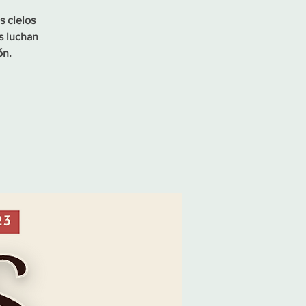
s cielos
s luchan
ón.