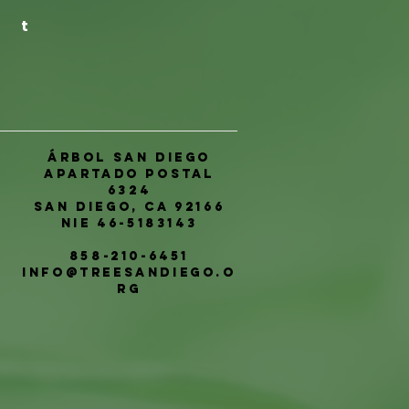
t
Árbol San Diego
Apartado postal
6324
San Diego, CA 92166
NIE 46-5183143
858-210-6451
info@treesandiego.o
rg