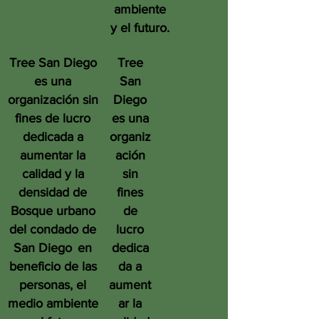
ambiente
y el futuro.
Tree San Diego
Tree
es una
San
organización sin
Diego
fines de lucro
es una
dedicada a
organiz
aumentar la
ación
calidad y la
sin
densidad de
fines
Bosque urbano
de
del condado de
lucro
San Diego
en
dedica
beneficio de las
da a
personas, el
aument
medio ambiente
ar la