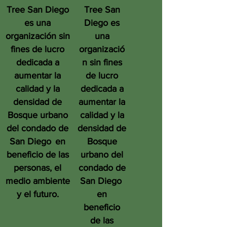
Tree San Diego
Tree San
es una
Diego es
organización sin
una
fines de lucro
organizació
dedicada a
n sin fines
aumentar la
de lucro
calidad y la
dedicada a
densidad de
aumentar la
Bosque urbano
calidad y la
del condado de
densidad de
San Diego
en
Bosque
beneficio de las
urbano del
personas, el
condado de
medio ambiente
San Diego
y el futuro.
en
beneficio
de las