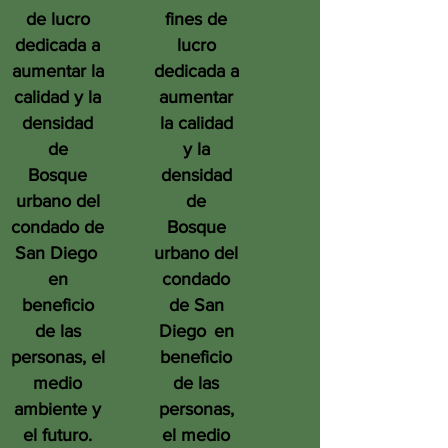
de lucro
fines de
dedicada a
lucro
aumentar la
dedicada a
calidad y la
aumentar
densidad
la calidad
de
y la
Bosque
densidad
urbano del
de
condado de
Bosque
San Diego
urbano del
en
condado
beneficio
de San
de las
Diego
en
personas, el
beneficio
medio
de las
ambiente y
personas,
el futuro.
el medio