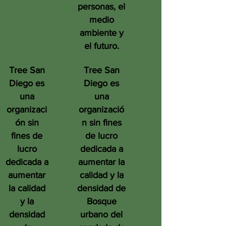
personas, el
medio
ambiente y
el futuro.
Tree San
Tree San
Diego es
Diego es
una
una
organizaci
organizació
ón sin
n sin fines
fines de
de lucro
lucro
dedicada a
dedicada a
aumentar la
aumentar
calidad y la
la calidad
densidad de
y la
Bosque
densidad
urbano del