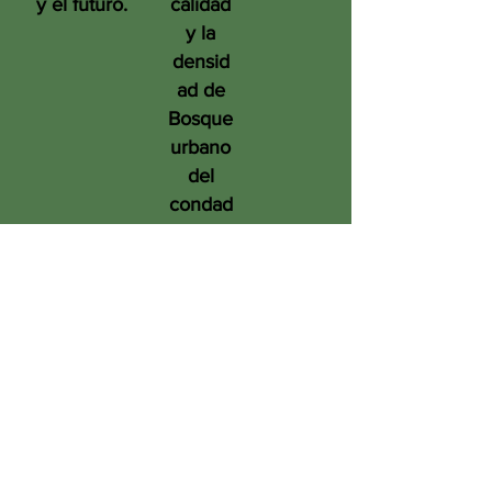
y el futuro.
calidad
y la
densid
ad de
Bosque
urbano
del
condad
o de
San
Diego
en
benefic
io de
las
person
as, el
medio