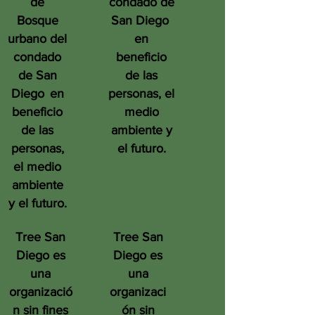
de
condado de
Bosque
San Diego
urbano del
en
condado
beneficio
de San
de las
Diego
en
personas, el
beneficio
medio
de las
ambiente y
personas,
el futuro.
el medio
ambiente
y el futuro.
Tree San
Tree San
Diego es
Diego es
una
una
organizació
organizaci
n sin fines
ón sin