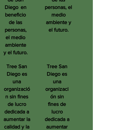
Diego
en
personas, el
beneficio
medio
de las
ambiente y
personas,
el futuro.
el medio
ambiente
y el futuro.
Tree San
Tree San
Diego es
Diego es
una
una
organizació
organizaci
n sin fines
ón sin
de lucro
fines de
dedicada a
lucro
aumentar la
dedicada a
calidad y la
aumentar