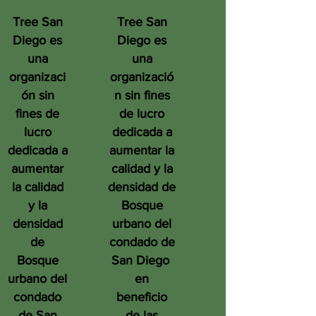
Tree San
Tree San
Diego es
Diego es
una
una
organizaci
organizació
ón sin
n sin fines
fines de
de lucro
lucro
dedicada a
dedicada a
aumentar la
aumentar
calidad y la
la calidad
densidad de
y la
Bosque
densidad
urbano del
de
condado de
Bosque
San Diego
urbano del
en
condado
beneficio
de San
de las