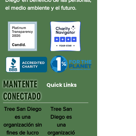
Diego
en beneficio de las personas,
el medio ambiente y el futuro.
MANTENTE
Quick Links
CONECTADO
Tree San Diego
Tree San
es una
Diego es
organización sin
una
fines de lucro
organizació