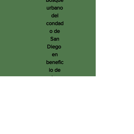
Bosque
urbano
del
condad
o de
San
Diego
en
benefic
io de
las
person
as, el
medio
ambien
te y el
futuro.