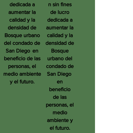
dedicada a
n sin fines
aumentar la
de lucro
calidad y la
dedicada a
densidad de
aumentar la
Bosque urbano
calidad y la
del condado de
densidad de
San Diego
en
Bosque
beneficio de las
urbano del
personas, el
condado de
medio ambiente
San Diego
y el futuro.
en
beneficio
de las
personas, el
medio
ambiente y
el futuro.