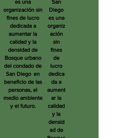
es una
San
organización sin
Diego
fines de lucro
es una
dedicada a
organiz
aumentar la
ación
calidad y la
sin
densidad de
fines
Bosque urbano
de
del condado de
lucro
San Diego
en
dedica
beneficio de las
da a
personas, el
aument
medio ambiente
ar la
y el futuro.
calidad
y la
densid
ad de