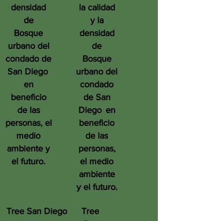
densidad
la calidad
de
y la
Bosque
densidad
urbano del
de
condado de
Bosque
San Diego
urbano del
en
condado
beneficio
de San
de las
Diego
en
personas, el
beneficio
medio
de las
ambiente y
personas,
el futuro.
el medio
ambiente
y el futuro.
Tree San Diego
Tree