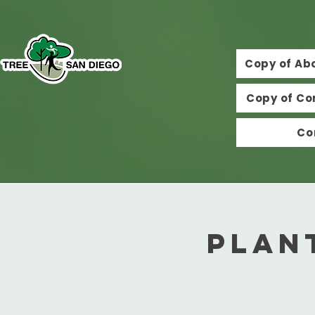
Copy of Ab
Copy of Co
Co
Plan