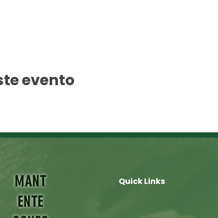
ste evento
MANT
Quick Links
ENTE