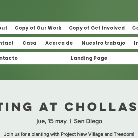
out
Copy of Our Work
Copy of Get Involved
C
ntact
Casa
Acerca de
Nuestro trabajo
I
ntacto
Landing Page
ting at Chollas
jue, 15 may
  |  
San Diego
Join us for a planting with Project New Village and Treedom!