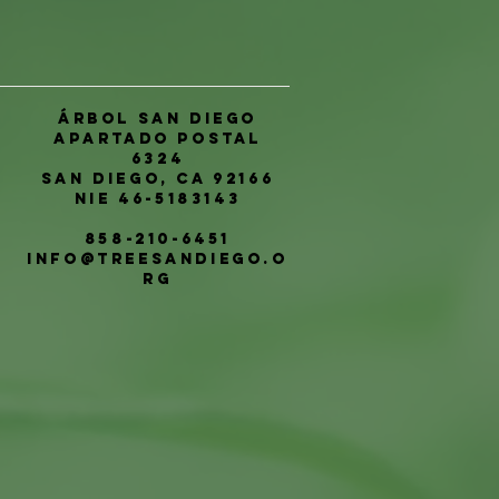
Árbol San Diego
Apartado postal
6324
San Diego, CA 92166
NIE 46-5183143
858-210-6451
info@treesandiego.o
rg