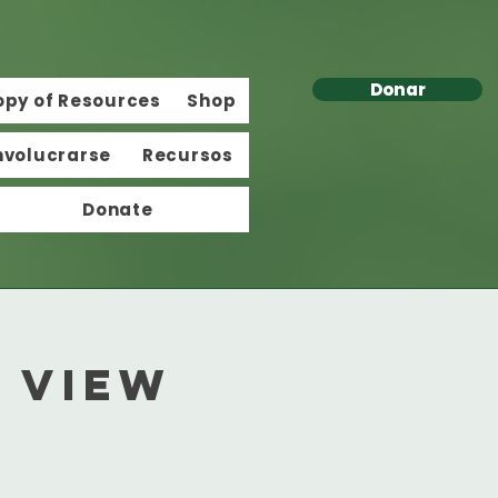
Donar
opy of Resources
Shop
nvolucrarse
Recursos
Donate
 View