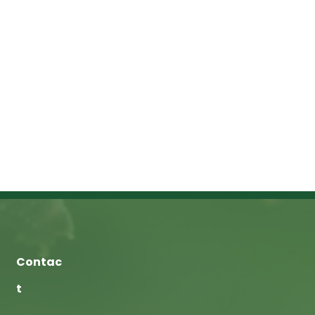
Contac
t