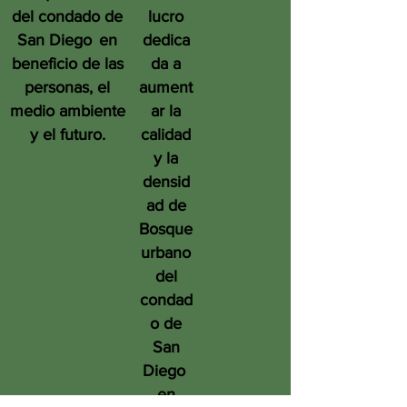
del condado de
lucro
San Diego
en
dedica
beneficio de las
da a
personas, el
aument
medio ambiente
ar la
y el futuro.
calidad
y la
densid
ad de
Bosque
urbano
del
condad
o de
San
Diego
en