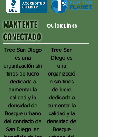
MANTENTE
Quick Links
CONECTADO
Tree San Diego
Tree San
es una
Diego es
organización sin
una
fines de lucro
organizació
dedicada a
n sin fines
aumentar la
de lucro
calidad y la
dedicada a
densidad de
aumentar la
Bosque urbano
calidad y la
del condado de
densidad de
San Diego
en
Bosque