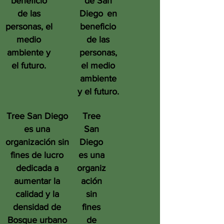
beneficio
de San
de las
Diego
en
personas, el
beneficio
medio
de las
ambiente y
personas,
el futuro.
el medio
ambiente
y el futuro.
Tree San Diego
Tree
es una
San
organización sin
Diego
fines de lucro
es una
dedicada a
organiz
aumentar la
ación
calidad y la
sin
densidad de
fines
Bosque urbano
de