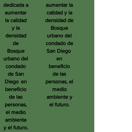
dedicada a
aumentar la
aumentar
calidad y la
la calidad
densidad de
y la
Bosque
densidad
urbano del
de
condado de
Bosque
San Diego
urbano del
en
condado
beneficio
de San
de las
Diego
en
personas, el
beneficio
medio
de las
ambiente y
personas,
el futuro.
el medio
ambiente
y el futuro.