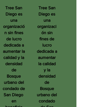
Tree San
Tree San
Diego es
Diego es
una
una
organizació
organizaci
n sin fines
ón sin
de lucro
fines de
dedicada a
lucro
aumentar la
dedicada a
calidad y la
aumentar
densidad
la calidad
de
y la
Bosque
densidad
urbano del
de
condado de
Bosque
San Diego
urbano del
en
condado