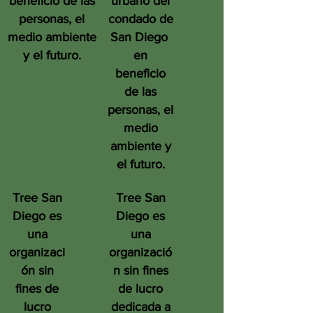
beneficio de las
urbano del
personas, el
condado de
medio ambiente
San Diego
y el futuro.
en
beneficio
de las
personas, el
medio
ambiente y
el futuro.
Tree San
Tree San
Diego es
Diego es
una
una
organizaci
organizació
ón sin
n sin fines
fines de
de lucro
lucro
dedicada a