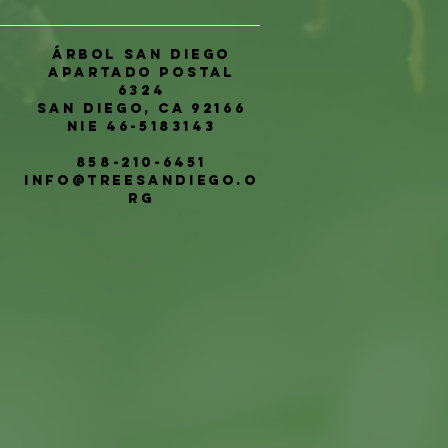
Árbol San Diego
Apartado postal
6324
San Diego, CA 92166
NIE 46-5183143
858-210-6451
info@treesandiego.o
rg