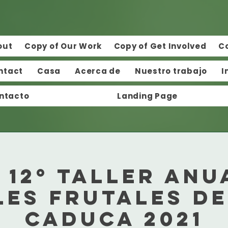
out
Copy of Our Work
Copy of Get Involved
C
ntact
Casa
Acerca de
Nuestro trabajo
I
ntacto
Landing Page
 12º Taller anu
es frutales d
caduca 2021