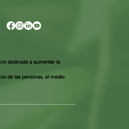
cro dedicada a aumentar la
cio de las personas, el medio