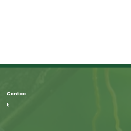
Contac
t