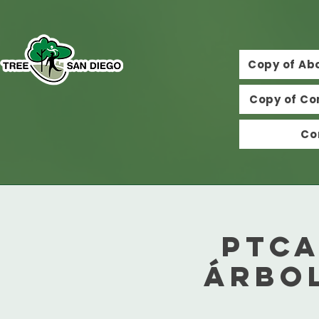
Copy of Ab
Copy of Co
Co
PTCA
árbol