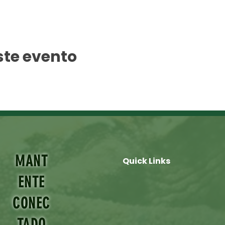
ste evento
MANT
Quick Links
ENTE
CONEC
TADO