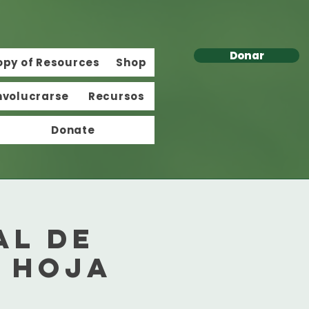
Donar
opy of Resources
Shop
nvolucrarse
Recursos
Donate
al de
e hoja