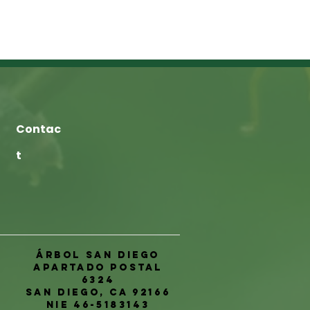
Contac
t
Árbol San Diego
Apartado postal
6324
San Diego, CA 92166
NIE 46-5183143