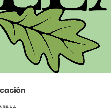
icación
, EE. UU.