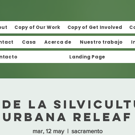
out
Copy of Our Work
Copy of Get Involved
C
ntact
Casa
Acerca de
Nuestro trabajo
I
ntacto
Landing Page
 de la silvicul
urbana ReLeaf
mar, 12 may
  |  
sacramento