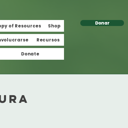
Donar
opy of Resources
Shop
nvolucrarse
Recursos
Donate
tura