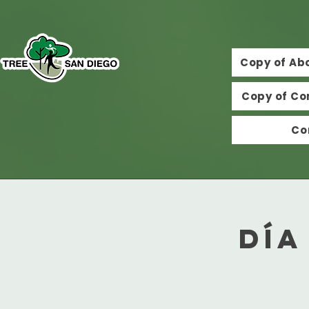
Copy of Ab
Copy of Co
Co
Día