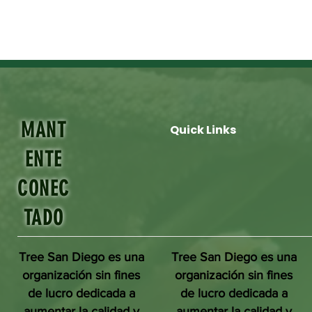
MANT
Quick Links
ENTE
CONEC
TADO
Tree San Diego es una
Tree San Diego es una
organización sin fines
organización sin fines
de lucro dedicada a
de lucro dedicada a
aumentar la calidad y
aumentar la calidad y