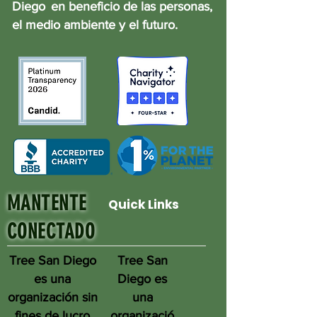
Diego
en beneficio de las personas,
el medio ambiente y el futuro.
MANTENTE
Quick Links
CONECTADO
Tree San Diego
Tree San
es una
Diego es
organización sin
una
fines de lucro
organizació