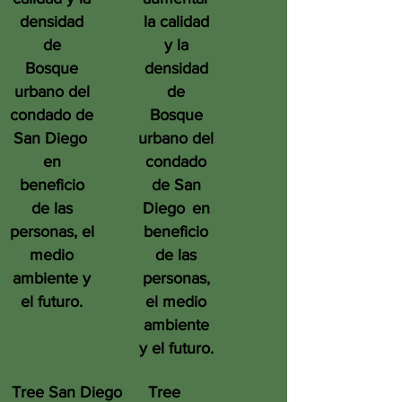
densidad
la calidad
de
y la
Bosque
densidad
urbano del
de
condado de
Bosque
San Diego
urbano del
en
condado
beneficio
de San
de las
Diego
en
personas, el
beneficio
medio
de las
ambiente y
personas,
el futuro.
el medio
ambiente
y el futuro.
Tree San Diego
Tree