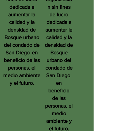
dedicada a
n sin fines
aumentar la
de lucro
calidad y la
dedicada a
densidad de
aumentar la
Bosque urbano
calidad y la
del condado de
densidad de
San Diego
en
Bosque
beneficio de las
urbano del
personas, el
condado de
medio ambiente
San Diego
y el futuro.
en
beneficio
de las
personas, el
medio
ambiente y
el futuro.