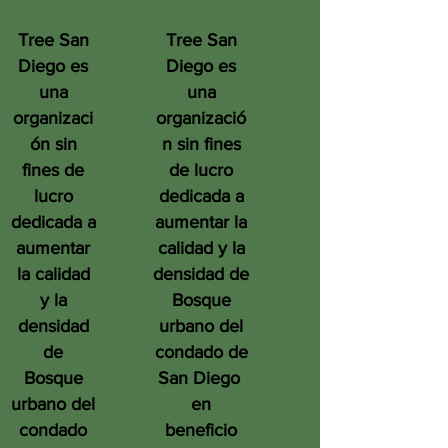
Tree San
Tree San
Diego es
Diego es
una
una
organizaci
organizació
ón sin
n sin fines
fines de
de lucro
lucro
dedicada a
dedicada a
aumentar la
aumentar
calidad y la
la calidad
densidad de
y la
Bosque
densidad
urbano del
de
condado de
Bosque
San Diego
urbano del
en
condado
beneficio