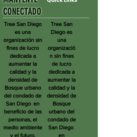
Quick Links
CONECTADO
Tree San Diego
Tree San
es una
Diego es
organización sin
una
fines de lucro
organizació
dedicada a
n sin fines
aumentar la
de lucro
calidad y la
dedicada a
densidad de
aumentar la
Bosque urbano
calidad y la
del condado de
densidad de
San Diego
en
Bosque
beneficio de las
urbano del
personas, el
condado de
medio ambiente
San Diego
y el futuro.
en