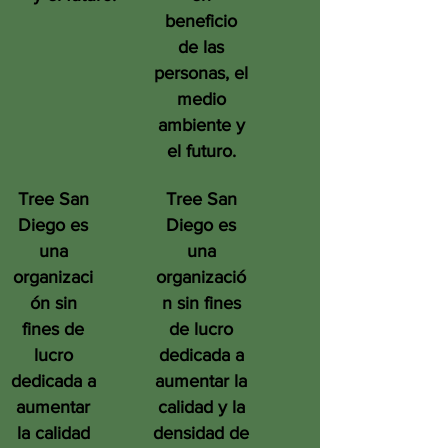
beneficio
de las
personas, el
medio
ambiente y
el futuro.
Tree San
Tree San
Diego es
Diego es
una
una
organizaci
organizació
ón sin
n sin fines
fines de
de lucro
lucro
dedicada a
dedicada a
aumentar la
aumentar
calidad y la
la calidad
densidad de