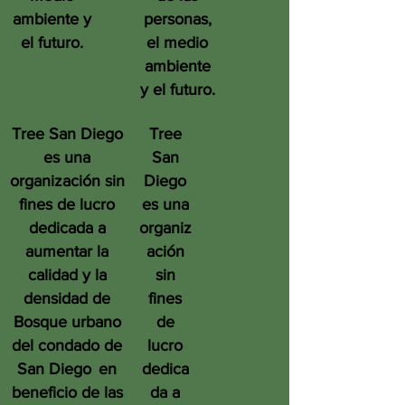
ambiente y
personas,
el futuro.
el medio
ambiente
y el futuro.
Tree San Diego
Tree
es una
San
organización sin
Diego
fines de lucro
es una
dedicada a
organiz
aumentar la
ación
calidad y la
sin
densidad de
fines
Bosque urbano
de
del condado de
lucro
San Diego
en
dedica
beneficio de las
da a