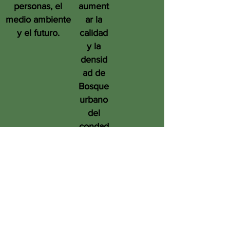
personas, el
aument
medio ambiente
ar la
y el futuro.
calidad
y la
densid
ad de
Bosque
urbano
del
condad
o de
San
Diego
en
benefic
io de
las