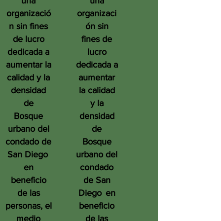
una
una
organizació
organizaci
n sin fines
ón sin
de lucro
fines de
dedicada a
lucro
aumentar la
dedicada a
calidad y la
aumentar
densidad
la calidad
de
y la
Bosque
densidad
urbano del
de
condado de
Bosque
San Diego
urbano del
en
condado
beneficio
de San
de las
Diego
en
personas, el
beneficio
medio
de las