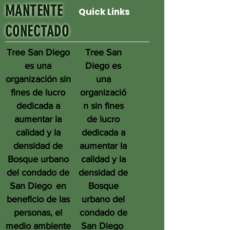
MANTENTE
Quick Links
CONECTADO
Tree San Diego
Tree San
es una
Diego es
organización sin
una
fines de lucro
organizació
dedicada a
n sin fines
aumentar la
de lucro
calidad y la
dedicada a
densidad de
aumentar la
Bosque urbano
calidad y la
del condado de
densidad de
San Diego
en
Bosque
beneficio de las
urbano del
personas, el
condado de
medio ambiente
San Diego