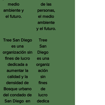
medio
de las
ambiente y
personas,
el futuro.
el medio
ambiente
y el futuro.
Tree San Diego
Tree
es una
San
organización sin
Diego
fines de lucro
es una
dedicada a
organiz
aumentar la
ación
calidad y la
sin
densidad de
fines
Bosque urbano
de
del condado de
lucro
San Diego
en
dedica