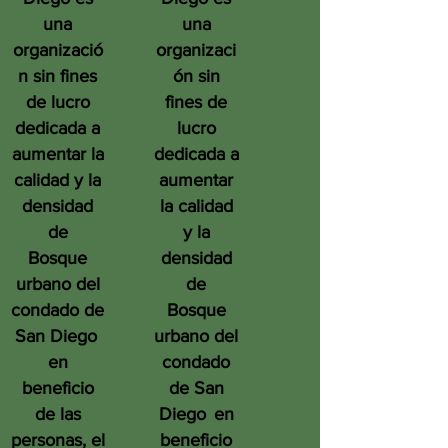
una
una
organizació
organizaci
n sin fines
ón sin
de lucro
fines de
dedicada a
lucro
aumentar la
dedicada a
calidad y la
aumentar
densidad
la calidad
de
y la
Bosque
densidad
urbano del
de
condado de
Bosque
San Diego
urbano del
en
condado
beneficio
de San
de las
Diego
en
personas, el
beneficio