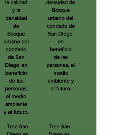
la calidad
densidad de
y la
Bosque
densidad
urbano del
de
condado de
Bosque
San Diego
urbano del
en
condado
beneficio
de San
de las
Diego
en
personas, el
beneficio
medio
de las
ambiente y
personas,
el futuro.
el medio
ambiente
y el futuro.
Tree San
Tree San
Diego es
Diego es