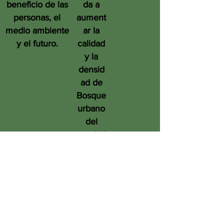
beneficio de las
da a
personas, el
aument
medio ambiente
ar la
y el futuro.
calidad
y la
densid
ad de
Bosque
urbano
del
condad
o de
San
Diego
en
benefic
io de