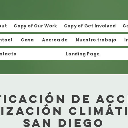
out
Copy of Our Work
Copy of Get Involved
C
ntact
Casa
Acerca de
Nuestro trabajo
I
ntacto
Landing Page
ficación de acc
ización climát
San Diego