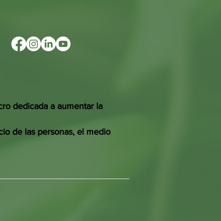
cro dedicada a aumentar la
cio de las personas, el medio