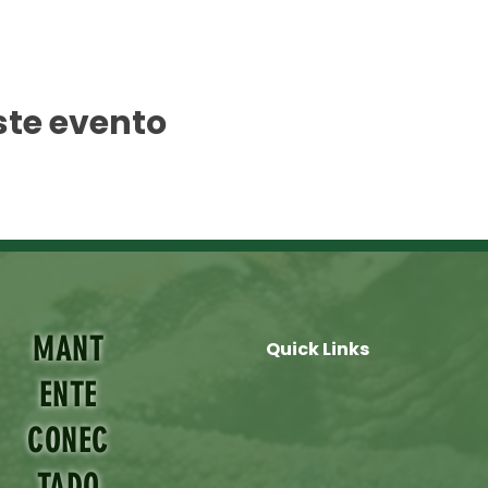
ste evento
MANT
Quick Links
ENTE
CONEC
TADO