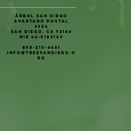
Árbol San Diego
Apartado postal
6324
San Diego, CA 92166
NIE 46-5183143
858-210-6451
info@treesandiego.o
rg