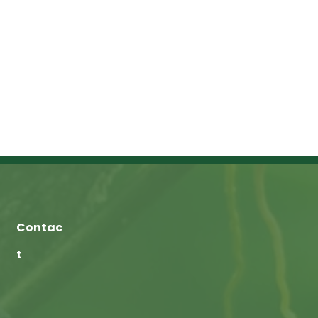
Contac
t