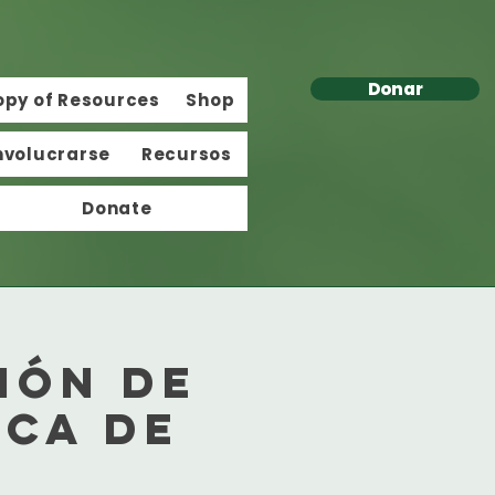
Donar
opy of Resources
Shop
nvolucrarse
Recursos
Donate
ión de
ica de