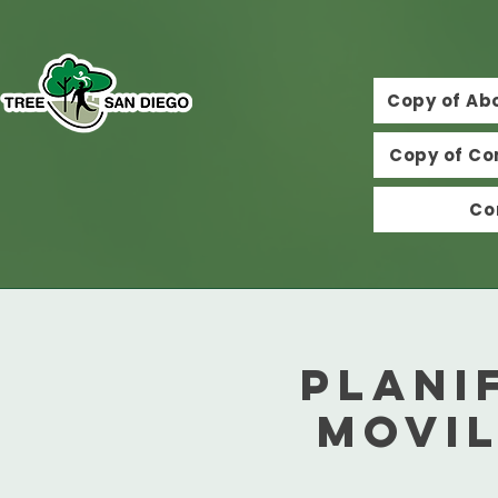
Copy of Ab
Copy of Co
Co
Plani
movil